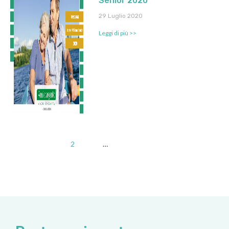
Senior 2020
29 Luglio 2020
Leggi di più >>
« Precedente
1
2
3
4
…
13
Successivo »