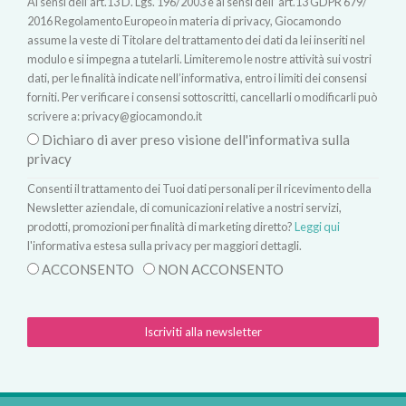
Ai sensi dell’art.13 D. Lgs. 196/2003 e ai sensi dell’ art.13 GDPR 679/
2016 Regolamento Europeo in materia di privacy, Giocamondo
assume la veste di Titolare del trattamento dei dati da lei inseriti nel
modulo e si impegna a tutelarli. Limiteremo le nostre attività sui vostri
dati, per le finalità indicate nell’informativa, entro i limiti dei consensi
forniti. Per verificare i consensi sottoscritti, cancellarli o modificarli può
scrivere a:
privacy@giocamondo.it
Dichiaro di aver preso visione dell'informativa sulla
privacy
Consenti il trattamento dei Tuoi dati personali per il ricevimento della
Newsletter aziendale, di comunicazioni relative a nostri servizi,
prodotti, promozioni per finalità di marketing diretto?
Leggi qui
l'informativa estesa sulla privacy per maggiori dettagli.
ACCONSENTO
NON ACCONSENTO
Iscriviti alla newsletter