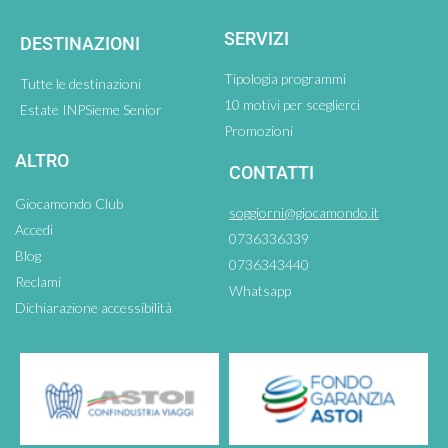
SERVIZI
DESTINAZIONI
Tipologia programmi
Tutte le destinazioni
10 motivi per sceglierci
Estate INPSieme Senior
Promozioni
ALTRO
CONTATTI
Giocamondo Club
soggiorni@giocamondo.it
Accedi
0736336339
Blog
0736343440
Reclami
Whatsapp
Dichiarazione accessibilità