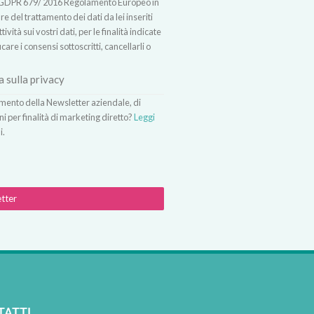
t.13 GDPR 679/ 2016 Regolamento Europeo in
 del trattamento dei dati da lei inseriti
vità sui vostri dati, per le finalità indicate
icare i consensi sottoscritti, cancellarli o
a sulla privacy
vimento della Newsletter aziendale, di
ni per finalità di marketing diretto?
Leggi
i.
etter
TATTI