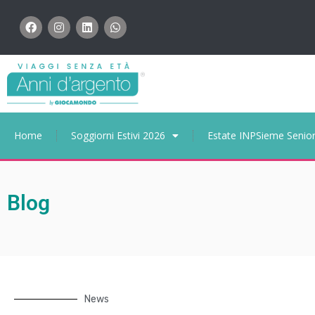
Home
Soggiorni Estivi 2026
Estate INPSieme Senio
Blog
News