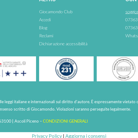
Giocamondo Club
soggio
Accedi
07363
Blog
07363
Reclami
Whats
Dichiarazione accessibilità
lle leggi italiane e internazionali sul diritto d’autore. È espressamente vietato 
consenso scritto di Giocamondo. Violazioni saranno perseguite legalmente.
63100 | Ascoli Piceno –
CONDIZIONI GENERALI
Privacy Policy
|
Aggiorna i consensi