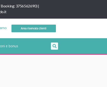
/
B
ooking: 3756562690
) |
o.it
iamo
Area riservata clienti
oni e bonus