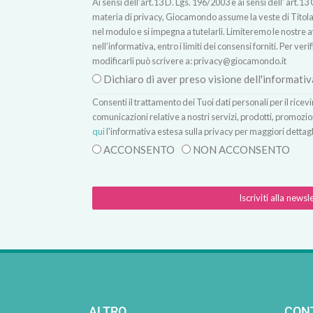
Ai sensi dell’art.13 D. Lgs. 196/2003 e ai sensi dell’ ar
materia di privacy, Giocamondo assume la veste di Titolare
nel modulo e si impegna a tutelarli. Limiteremo le nostre atti
nell’informativa, entro i limiti dei consensi forniti. Per verif
modificarli può scrivere a:
privacy@giocamondo.it
Dichiaro di aver preso visione dell'informativ
Consenti il trattamento dei Tuoi dati personali per il rice
comunicazioni relative a nostri servizi, prodotti, promozio
qui
l'informativa estesa sulla privacy per maggiori dettagl
ACCONSENTO
NON ACCONSENTO
Iscriviti alla newsl
ALTRO
CON