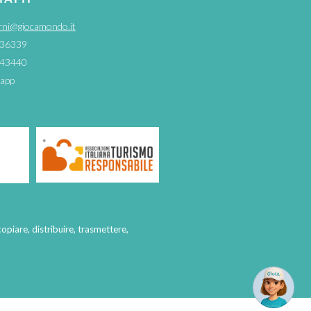
rni@giocamondo.it
36339
43440
app
copiare, distribuire, trasmettere,