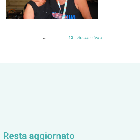
« Precedente
1
…
11
12
13
Successivo »
Resta aggiornato