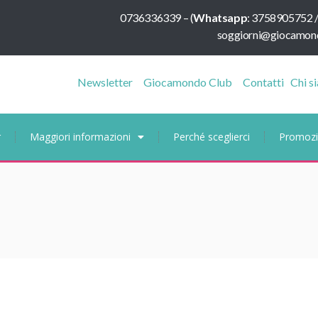
0736336339
–
(
Whatsapp
:
3758905752 
soggiorni@giocamond
Newsletter
Giocamondo Club
Contatti
Chi s
r
Maggiori informazioni
Perché sceglierci
Promozi