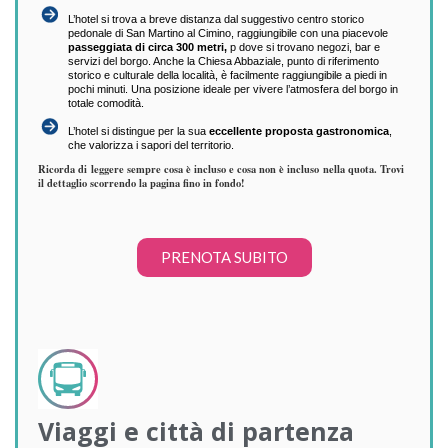
L’hotel si trova a breve distanza dal suggestivo centro storico
pedonale di San Martino al Cimino, raggiungibile con una piacevole
passeggiata di circa 300 metri,
p dove si trovano negozi, bar e
servizi del borgo. Anche la Chiesa Abbaziale, punto di riferimento
storico e culturale della località, è facilmente raggiungibile a piedi in
pochi minuti. Una posizione ideale per vivere l’atmosfera del borgo in
totale comodità.
L’hotel si distingue per la sua
eccellente proposta gastronomica
,
che valorizza i sapori del territorio.
Ricorda di leggere sempre cosa è incluso e cosa non è incluso nella quota. Trovi
il dettaglio scorrendo la pagina fino in fondo!
PRENOTA SUBITO
Viaggi e città di partenza