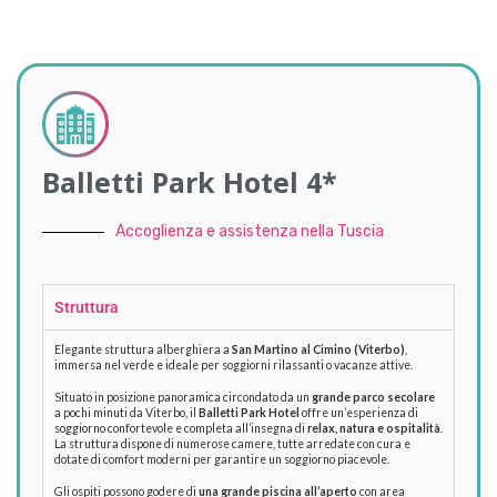
Balletti Park Hotel 4*
Accoglienza e assistenza nella Tuscia
Struttura
Elegante struttura alberghiera a
San Martino al Cimino (Viterbo)
,
immersa nel verde e ideale per soggiorni rilassanti o vacanze attive.
Situato in posizione panoramica circondato da un
grande parco secolare
a pochi minuti da Viterbo, il
Balletti Park Hotel
offre un’esperienza di
soggiorno confortevole e completa all’insegna di
relax, natura e ospitalità
.
La struttura dispone di numerose camere, tutte arredate con cura e
dotate di comfort moderni per garantire un soggiorno piacevole.
Gli ospiti possono godere di
una grande piscina all’aperto
con area