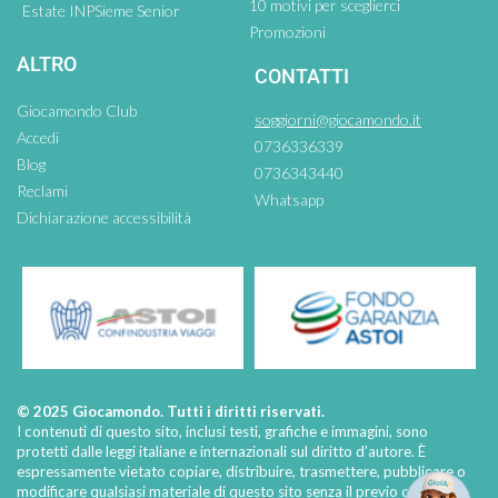
10 motivi per sceglierci
Estate INPSieme Senior
Promozioni
ALTRO
CONTATTI
Giocamondo Club
soggiorni@giocamondo.it
Accedi
0736336339
Blog
0736343440
Reclami
Whatsapp
Dichiarazione accessibilità
© 2025 Giocamondo. Tutti i diritti riservati.
I contenuti di questo sito, inclusi testi, grafiche e immagini, sono
protetti dalle leggi italiane e internazionali sul diritto d’autore. È
espressamente vietato copiare, distribuire, trasmettere, pubblicare o
modificare qualsiasi materiale di questo sito senza il previo consenso