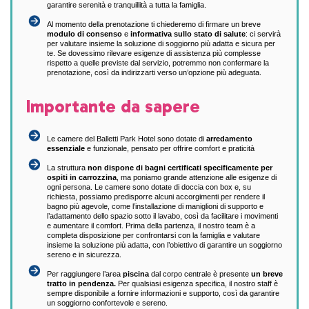
garantire serenità e tranquillità a tutta la famiglia.
Al momento della prenotazione ti chiederemo di firmare un breve
modulo di consenso
e
informativa sullo stato di salute
: ci servirà
per valutare insieme la soluzione di soggiorno più adatta e sicura per
te.
Se dovessimo rilevare esigenze di assistenza più complesse
rispetto a quelle previste dal servizio, potremmo non confermare la
prenotazione, così da indirizzarti verso un’opzione più adeguata.
Importante da sapere
Le camere del Balletti Park Hotel sono dotate di
arredamento
essenziale
e funzionale, pensato per offrire comfort e praticità
La struttura
non dispone di bagni certificati specificamente per
ospiti in carrozzina
, ma poniamo grande attenzione alle esigenze di
ogni persona. Le camere sono dotate di doccia con box e, su
richiesta, possiamo predisporre alcuni accorgimenti per rendere il
bagno più agevole, come l’installazione di maniglioni di supporto e
l’adattamento dello spazio sotto il lavabo, così da facilitare i movimenti
e aumentare il comfort. Prima della partenza, il nostro team è a
completa disposizione per confrontarsi con la famiglia e valutare
insieme la soluzione più adatta, con l’obiettivo di garantire un soggiorno
sereno e in sicurezza.
Per raggiungere l’area
piscina
dal corpo centrale è presente
un breve
tratto in pendenza.
Per qualsiasi esigenza specifica, il nostro staff è
sempre disponibile a fornire informazioni e supporto, così da garantire
un soggiorno confortevole e sereno.