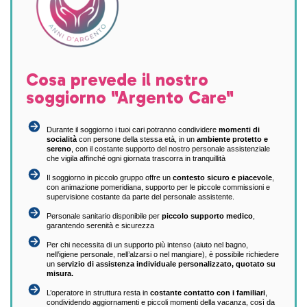
Cosa prevede il nostro
soggiorno "Argento Care"
Durante il soggiorno i tuoi cari potranno condividere
momenti di
socialità
con persone della stessa età, in un
ambiente protetto e
sereno
, con il costante supporto del nostro personale assistenziale
che vigila affinché ogni giornata trascorra in tranquillità
Il soggiorno in piccolo gruppo offre un
contesto sicuro e piacevole
,
con animazione pomeridiana, supporto per le piccole commissioni e
supervisione costante da parte del personale assistente.
Personale sanitario disponibile per
piccolo supporto medico
,
garantendo serenità e sicurezza
Per chi necessita di un supporto più intenso (aiuto nel bagno,
nell’igiene personale, nell’alzarsi o nel mangiare), è possibile richiedere
un
servizio di assistenza individuale personalizzato, quotato su
misura.
L’operatore in struttura resta in
costante contatto con i familiari
,
condividendo aggiornamenti e piccoli momenti della vacanza, così da