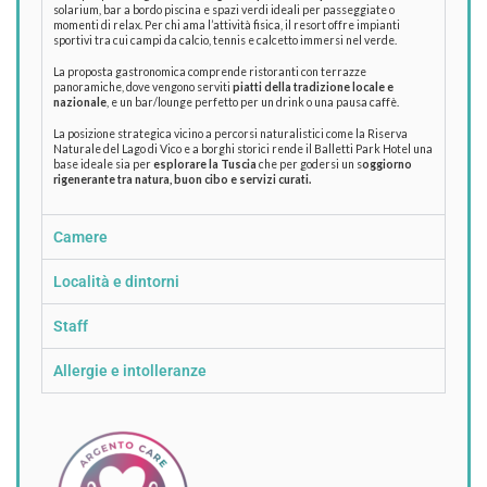
solarium, bar a bordo piscina e spazi verdi ideali per passeggiate o
momenti di relax. Per chi ama l’attività fisica, il resort offre impianti
sportivi tra cui campi da calcio, tennis e calcetto immersi nel verde.
La proposta gastronomica comprende ristoranti con terrazze
panoramiche, dove vengono serviti
piatti della tradizione locale e
nazionale
, e un bar/lounge perfetto per un drink o una pausa caffè.
La posizione strategica vicino a percorsi naturalistici come la Riserva
Naturale del Lago di Vico e a borghi storici rende il Balletti Park Hotel una
base ideale sia per
esplorare la Tuscia
che per godersi un s
oggiorno
rigenerante tra natura, buon cibo e servizi curati.
Camere
Località e dintorni
Staff
Allergie e intolleranze