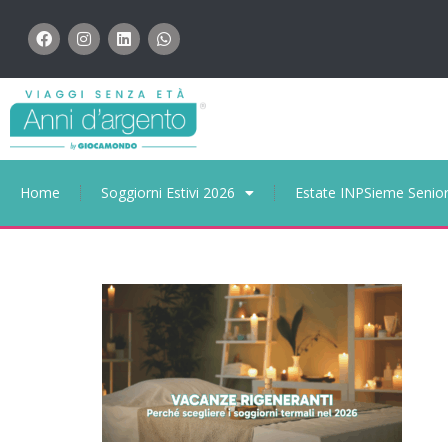
Home
Soggiorni Estivi 2026
Estate INPSieme Senio