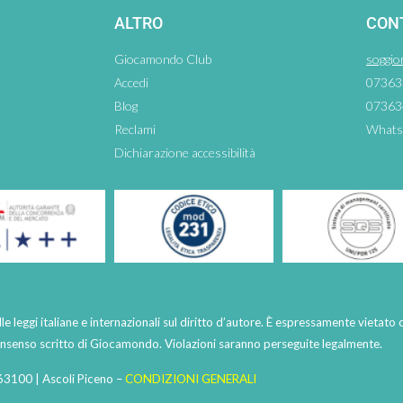
ALTRO
CON
Giocamondo Club
soggio
Accedi
07363
Blog
07363
Reclami
Whats
Dichiarazione accessibilità
lle leggi italiane e internazionali sul diritto d’autore. È espressamente vietato 
consenso scritto di Giocamondo. Violazioni saranno perseguite legalmente.
63100 | Ascoli Piceno –
CONDIZIONI GENERALI