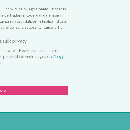
t.13 GDPR 679/ 2016 Regolamento Europeo in
 del trattamento dei dati da lei inseriti
vità sui vostri dati, per le finalità indicate
icare i consensi sottoscritti, cancellarli o
a sulla privacy
vimento della Newsletter aziendale, di
ni per finalità di marketing diretto?
Leggi
i.
etter