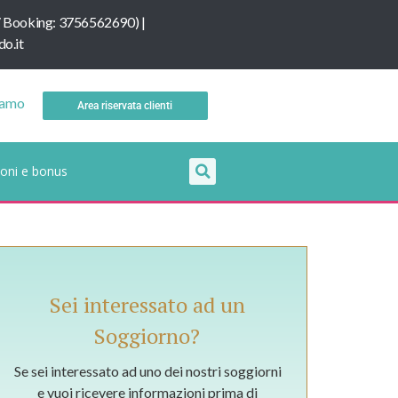
/
B
ooking: 3756562690
) |
o.it
iamo
Area riservata clienti
oni e bonus
Sei interessato ad un
Soggiorno?
Se sei interessato ad uno dei nostri soggiorni
e vuoi ricevere informazioni prima di