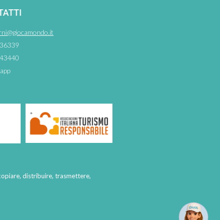
TATTI
rni@giocamondo.it
36339
43440
app
copiare, distribuire, trasmettere,