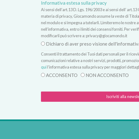
Informativa estesa sulla privacy
Ai sensi dell’art.13 D. Lgs. 196/2003 e ai sensi dell’ ar
materia di privacy, Giocamondo assume la veste di Titolare
nel modulo e si impegna a tutelarli. Limiteremo le nostre atti
nell’informativa, entro i limiti dei consensi forniti. Per verif
modificarli può scrivere a:
privacy@giocamondo.it
Dichiaro di aver preso visione dell'informativ
Consenti il trattamento dei Tuoi dati personali per il rice
comunicazioni relative a nostri servizi, prodotti, promozio
qui
l'informativa estesa sulla privacy per maggiori dettagl
ACCONSENTO
NON ACCONSENTO
Iscriviti alla newsl