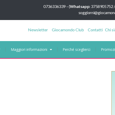
0736336339
–
(
Whatsapp
:
3758905752 
soggiorni@giocamond
Newsletter
Giocamondo Club
Contatti
Chi s
r
Maggiori informazioni
Perché sceglierci
Promozi