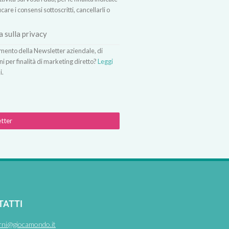
icare i consensi sottoscritti, cancellarli o
a sulla privacy
vimento della Newsletter aziendale, di
ni per finalità di marketing diretto?
Leggi
i.
etter
TATTI
rni@giocamondo.it