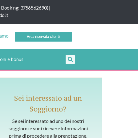
/
B
ooking: 3756562690
) |
o.it
iamo
Area riservata clienti
oni e bonus
Sei interessato ad un
Soggiorno?
Se sei interessato ad uno dei nostri
soggiorni e vuoi ricevere informazioni
prima di procedere alla prenotazione,