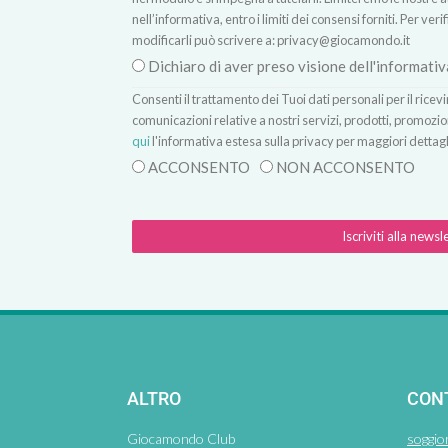
nell’informativa, entro i limiti dei consensi forniti. Per verif
modificarli può scrivere a:
privacy@giocamondo.it
Dichiaro di aver preso visione dell'informativ
Consenti il trattamento dei Tuoi dati personali per il rice
comunicazioni relative a nostri servizi, prodotti, promozio
qui
l'informativa estesa sulla privacy per maggiori dettagl
ACCONSENTO
NON ACCONSENTO
Iscriviti alla newsl
ALTRO
CON
Giocamondo Club
soggio