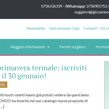
0736336339
–
(
Whatsapp
:
3758905752 
soggiorni@giocamond
Newsletter
Giocamondo Club
Contatti
Chi s
r
Maggiori informazioni
Perché sceglierci
Promozi
rimavera termale: iscriviti
 il 30 gennaio!
015
 nostri utenti hanno già potuto vedere da quest’anno
O ha inserito nel suo catalogo nuove proposte di
[…]