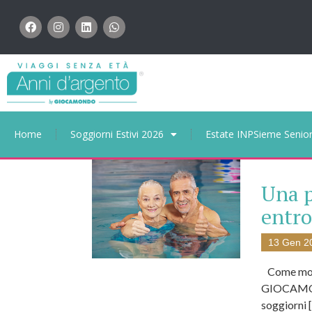
Home
Soggiorni Estivi 2026
Estate INPSieme Senio
Una p
entro
13 Gen 2
Come molti
GIOCAMOND
soggiorni 