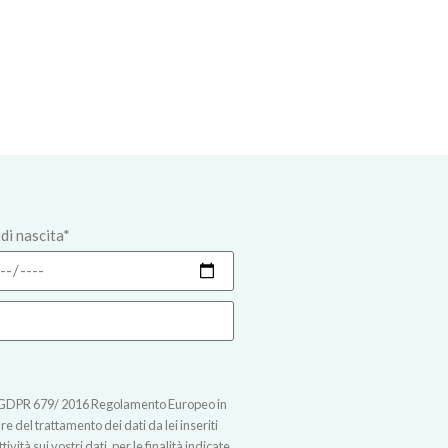
di nascita*
t.13 GDPR 679/ 2016 Regolamento Europeo in
 del trattamento dei dati da lei inseriti
vità sui vostri dati, per le finalità indicate