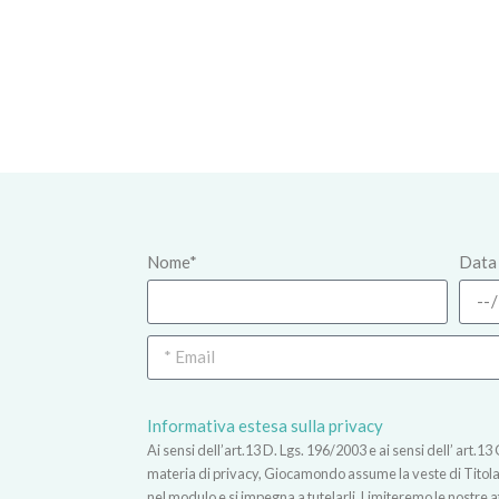
Nome*
Data 
Informativa estesa sulla privacy
Ai sensi dell’art.13 D. Lgs. 196/2003 e ai sensi dell’ ar
materia di privacy, Giocamondo assume la veste di Titolare
nel modulo e si impegna a tutelarli. Limiteremo le nostre atti