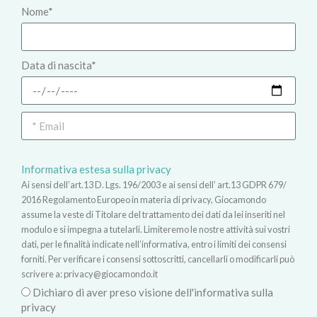
Nome*
Data di nascita*
Informativa estesa sulla privacy
Ai sensi dell’art.13 D. Lgs. 196/2003 e ai sensi dell’ art.13 GDPR 679/
2016 Regolamento Europeo in materia di privacy, Giocamondo
assume la veste di Titolare del trattamento dei dati da lei inseriti nel
modulo e si impegna a tutelarli. Limiteremo le nostre attività sui vostri
dati, per le finalità indicate nell’informativa, entro i limiti dei consensi
forniti. Per verificare i consensi sottoscritti, cancellarli o modificarli può
scrivere a:
privacy@giocamondo.it
Dichiaro di aver preso visione dell'informativa sulla
privacy