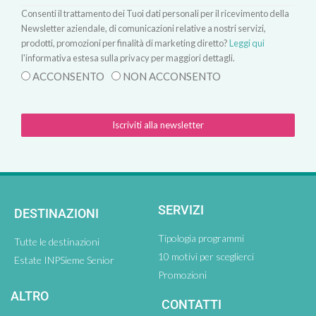
Consenti il trattamento dei Tuoi dati personali per il ricevimento della
Newsletter aziendale, di comunicazioni relative a nostri servizi,
prodotti, promozioni per finalità di marketing diretto?
Leggi qui
l'informativa estesa sulla privacy per maggiori dettagli.
ACCONSENTO
NON ACCONSENTO
Iscriviti alla newsletter
SERVIZI
DESTINAZIONI
Tipologia programmi
Tutte le destinazioni
10 motivi per sceglierci
Estate INPSieme Senior
Promozioni
ALTRO
CONTATTI