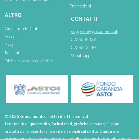
Promozioni
ALTRO
CONTATTI
Giocamondo Club
soggiorni@giocamondo.it
Accedi
0736336339
Blog
0736343440
Reclami
Whatsapp
Dichiarazione accessibilità
© 2025 Giocamondo. Tutti i diritti riservati.
I contenuti di questo sito, inclusi testi, grafiche e immagini, sono
protetti dalle leggi italiane e internazionali sul diritto d’autore. È
espressamente vietato copiare, distribuire, trasmettere, pubblicare o