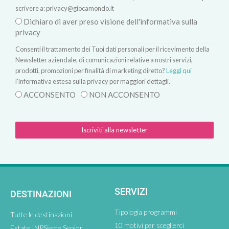
scrivere a:
privacy@giocamondo.it
Dichiaro di aver preso visione dell'informativa sulla
privacy
Consenti il trattamento dei Tuoi dati personali per il ricevimento della
Newsletter aziendale, di comunicazioni relative a nostri servizi,
prodotti, promozioni per finalità di marketing diretto?
Leggi qui
l'informativa estesa sulla privacy per maggiori dettagli.
ACCONSENTO
NON ACCONSENTO
Iscriviti alla newsletter
SERVIZI
DESTINAZIONI
Tipologia programmi
Tutte le destinazioni
10 motivi per sceglierci
Estate INPSieme Senior