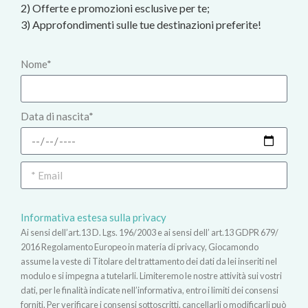
2) Offerte e promozioni esclusive per te;
3) Approfondimenti sulle tue destinazioni preferite!
Nome*
Data di nascita*
Informativa estesa sulla privacy
Ai sensi dell’art.13 D. Lgs. 196/2003 e ai sensi dell’ art.13 GDPR 679/
2016 Regolamento Europeo in materia di privacy, Giocamondo
assume la veste di Titolare del trattamento dei dati da lei inseriti nel
modulo e si impegna a tutelarli. Limiteremo le nostre attività sui vostri
dati, per le finalità indicate nell’informativa, entro i limiti dei consensi
forniti. Per verificare i consensi sottoscritti, cancellarli o modificarli può