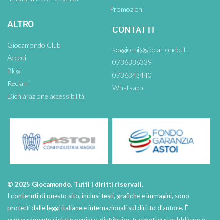
Promozioni
ALTRO
CONTATTI
Giocamondo Club
soggiorni@giocamondo.it
Accedi
0736336339
Blog
0736343440
Reclami
Whatsapp
Dichiarazione accessibilità
© 2025 Giocamondo. Tutti i diritti riservati.
I contenuti di questo sito, inclusi testi, grafiche e immagini, sono
protetti dalle leggi italiane e internazionali sul diritto d’autore. È
espressamente vietato copiare, distribuire, trasmettere, pubblicare o