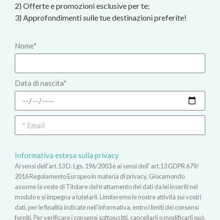
2) Offerte e promozioni esclusive per te;
3) Approfondimenti sulle tue destinazioni preferite!
Nome*
Data di nascita*
Informativa estesa sulla privacy
Ai sensi dell’art.13 D. Lgs. 196/2003 e ai sensi dell’ art.13 GDPR 679/
2016 Regolamento Europeo in materia di privacy, Giocamondo
assume la veste di Titolare del trattamento dei dati da lei inseriti nel
modulo e si impegna a tutelarli. Limiteremo le nostre attività sui vostri
dati, per le finalità indicate nell’informativa, entro i limiti dei consensi
forniti. Per verificare i consensi sottoscritti, cancellarli o modificarli può