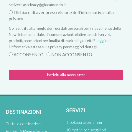
scrivere a:
privacy@giocamondo.it
Dichiaro di aver preso visione dell'informativa sulla
privacy
Consenti il trattamento dei Tuoi dati personali per il ricevimento della
Newsletter aziendale, di comunicazioni relative a nostri servizi,
prodotti, promozioni per finalità di marketing diretto?
Leggi qui
l'informativa estesa sulla privacy per maggiori dettagli.
ACCONSENTO
NON ACCONSENTO
Iscriviti alla newsletter
SERVIZI
DESTINAZIONI
Tipologia programmi
Tutte le destinazioni
10 motivi per sceglierci
Estate INPSieme Senior