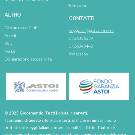
Promozioni
ALTRO
CONTATTI
Giocamondo Club
soggiorni@giocamondo.it
Accedi
0736336339
Blog
0736343440
Reclami
Whatsapp
Dichiarazione accessibilità
© 2025 Giocamondo. Tutti i diritti riservati.
I contenuti di questo sito, inclusi testi, grafiche e immagini, sono
protetti dalle leggi italiane e internazionali sul diritto d’autore. È
espressamente vietato copiare, distribuire, trasmettere, pubblicare o