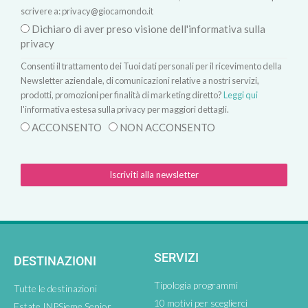
scrivere a:
privacy@giocamondo.it
Dichiaro di aver preso visione dell'informativa sulla
privacy
Consenti il trattamento dei Tuoi dati personali per il ricevimento della
Newsletter aziendale, di comunicazioni relative a nostri servizi,
prodotti, promozioni per finalità di marketing diretto?
Leggi qui
l'informativa estesa sulla privacy per maggiori dettagli.
ACCONSENTO
NON ACCONSENTO
Iscriviti alla newsletter
SERVIZI
DESTINAZIONI
Tipologia programmi
Tutte le destinazioni
10 motivi per sceglierci
Estate INPSieme Senior