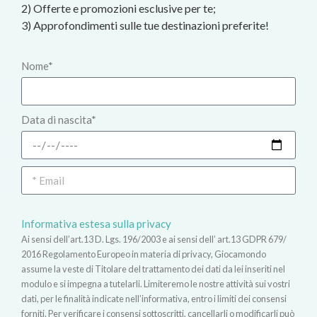
2) Offerte e promozioni esclusive per te;
3) Approfondimenti sulle tue destinazioni preferite!
Nome*
Data di nascita*
Informativa estesa sulla privacy
Ai sensi dell’art.13 D. Lgs. 196/2003 e ai sensi dell’ art.13 GDPR 679/
2016 Regolamento Europeo in materia di privacy, Giocamondo
assume la veste di Titolare del trattamento dei dati da lei inseriti nel
modulo e si impegna a tutelarli. Limiteremo le nostre attività sui vostri
dati, per le finalità indicate nell’informativa, entro i limiti dei consensi
forniti. Per verificare i consensi sottoscritti, cancellarli o modificarli può