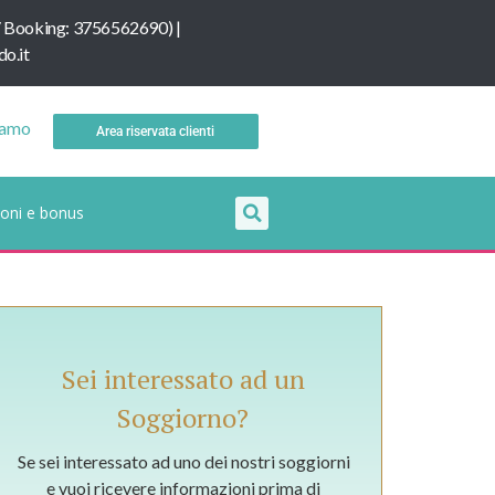
/
B
ooking: 3756562690
) |
o.it
iamo
Area riservata clienti
oni e bonus
Sei interessato ad un
Soggiorno?
Se sei interessato ad uno dei nostri soggiorni
e vuoi ricevere informazioni prima di