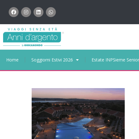
Home
Soggiorni Estivi 2026
Estate INPSieme Senio