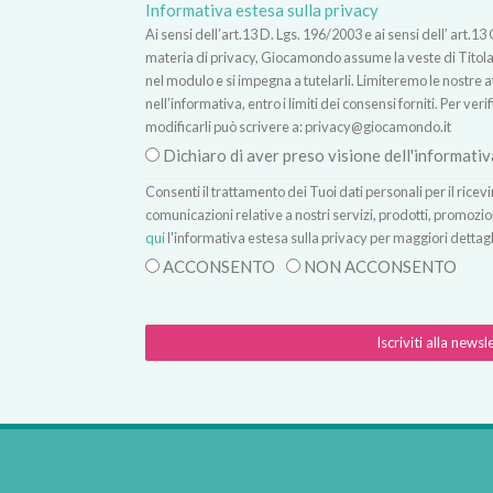
Informativa estesa sulla privacy
Ai sensi dell’art.13 D. Lgs. 196/2003 e ai sensi dell’ ar
materia di privacy, Giocamondo assume la veste di Titolare
nel modulo e si impegna a tutelarli. Limiteremo le nostre atti
nell’informativa, entro i limiti dei consensi forniti. Per verif
modificarli può scrivere a:
privacy@giocamondo.it
Dichiaro di aver preso visione dell'informativ
Consenti il trattamento dei Tuoi dati personali per il rice
comunicazioni relative a nostri servizi, prodotti, promozio
qui
l'informativa estesa sulla privacy per maggiori dettagl
ACCONSENTO
NON ACCONSENTO
Iscriviti alla newsl