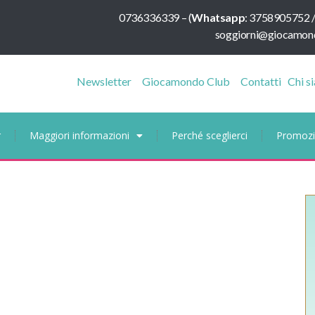
0736336339
–
(
Whatsapp
:
3758905752 
soggiorni@giocamond
Newsletter
Giocamondo Club
Contatti
Chi s
r
Maggiori informazioni
Perché sceglierci
Promozi