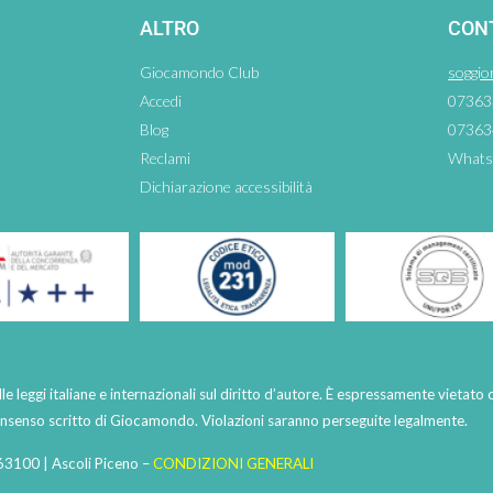
ALTRO
CON
Giocamondo Club
soggio
Accedi
07363
Blog
07363
Reclami
Whats
Dichiarazione accessibilità
lle leggi italiane e internazionali sul diritto d’autore. È espressamente vietato 
consenso scritto di Giocamondo. Violazioni saranno perseguite legalmente.
63100 | Ascoli Piceno –
CONDIZIONI GENERALI