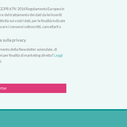
t.13 GDPR 679/ 2016 Regolamento Europeo in
 del trattamento dei dati da lei inseriti
vità sui vostri dati, per le finalità indicate
icare i consensi sottoscritti, cancellarli o
a sulla privacy
vimento della Newsletter aziendale, di
ni per finalità di marketing diretto?
Leggi
i.
etter