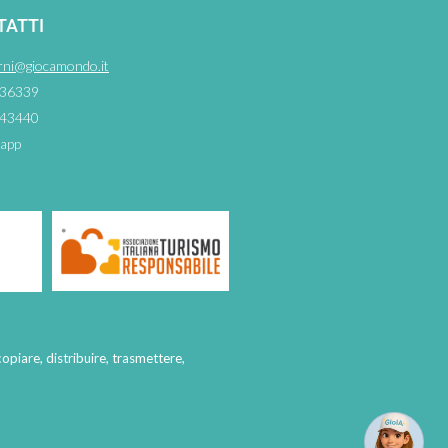
TATTI
rni@giocamondo.it
36339
43440
app
copiare, distribuire, trasmettere,