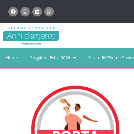
Home
Soggiorni Estivi 2026
Estate INPSieme Senio