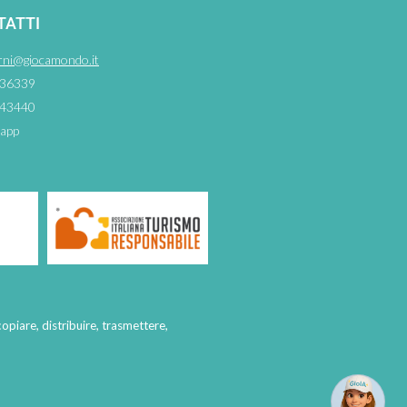
TATTI
rni@giocamondo.it
36339
43440
app
copiare, distribuire, trasmettere,