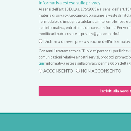
Informativa estesa sulla privacy
Ai sensi dell’art.13 D. Lgs. 196/2003 e ai sensi dell’ ar
materia di privacy, Giocamondo assume la veste di Titolare
nel modulo e si impegna a tutelarli. Limiteremo le nostre atti
nell’informativa, entro i limiti dei consensi forniti. Per verif
modificarli può scrivere a:
privacy@giocamondo.it
Dichiaro di aver preso visione dell'informativ
Consenti il trattamento dei Tuoi dati personali per il rice
comunicazioni relative a nostri servizi, prodotti, promozio
qui
l'informativa estesa sulla privacy per maggiori dettagl
ACCONSENTO
NON ACCONSENTO
Iscriviti alla newsl