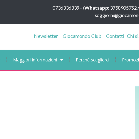
0736336339
–
(
Whatsapp
:
3758905752 
soggiorni@giocamond
Newsletter
Giocamondo Club
Contatti
Chi s
r
Maggiori informazioni
Perché sceglierci
Promozi