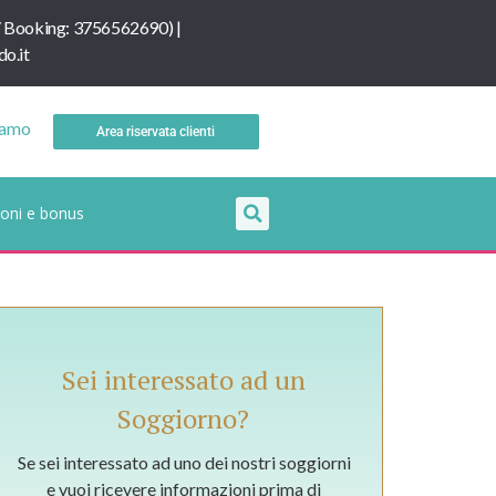
/
B
ooking: 3756562690
) |
o.it
iamo
Area riservata clienti
oni e bonus
Sei interessato ad un
Soggiorno?
Se sei interessato ad uno dei nostri soggiorni
e vuoi ricevere informazioni prima di