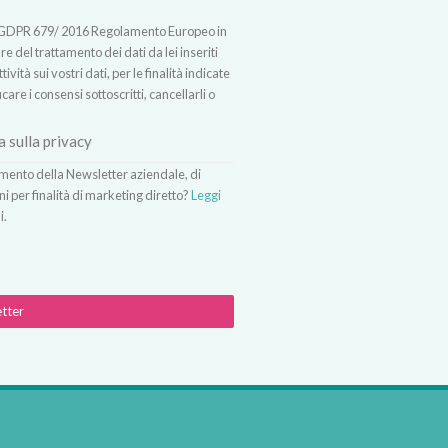
t.13 GDPR 679/ 2016 Regolamento Europeo in
 del trattamento dei dati da lei inseriti
vità sui vostri dati, per le finalità indicate
icare i consensi sottoscritti, cancellarli o
a sulla privacy
vimento della Newsletter aziendale, di
ni per finalità di marketing diretto?
Leggi
i.
etter