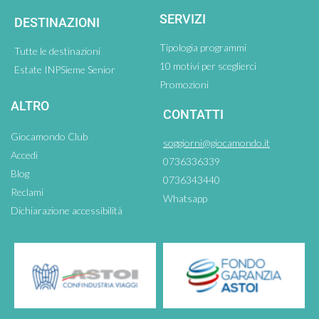
SERVIZI
DESTINAZIONI
Tipologia programmi
Tutte le destinazioni
10 motivi per sceglierci
Estate INPSieme Senior
Promozioni
ALTRO
CONTATTI
Giocamondo Club
soggiorni@giocamondo.it
Accedi
0736336339
Blog
0736343440
Reclami
Whatsapp
Dichiarazione accessibilità