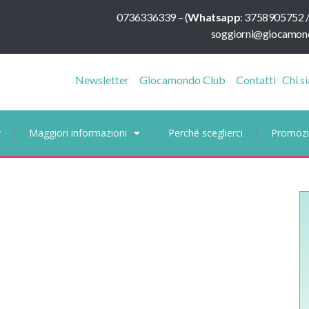
0736336339
–
(
Whatsapp
:
3758905752 
soggiorni@giocamond
Newsletter
Giocamondo Club
Contatti
Chi s
r
Maggiori informazioni
Perché sceglierci
Promozi