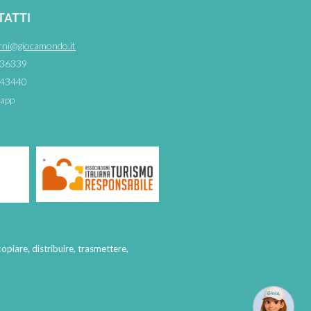
TATTI
rni@giocamondo.it
36339
43440
app
copiare, distribuire, trasmettere,