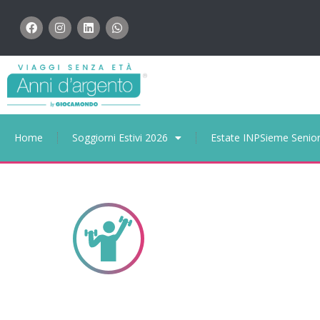
Home
Soggiorni Estivi 2026
Estate INPSieme Senio