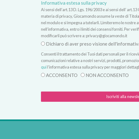
Informativa estesa sulla privacy
Ai sensi dell’art.13 D. Lgs. 196/2003 e ai sensi dell’ ar
materia di privacy, Giocamondo assume la veste di Titolare
nel modulo e si impegna a tutelarli. Limiteremo le nostre atti
nell’informativa, entro i limiti dei consensi forniti. Per verif
modificarli può scrivere a:
privacy@giocamondo.it
Dichiaro di aver preso visione dell'informativ
Consenti il trattamento dei Tuoi dati personali per il rice
comunicazioni relative a nostri servizi, prodotti, promozio
qui
l'informativa estesa sulla privacy per maggiori dettagl
ACCONSENTO
NON ACCONSENTO
Iscriviti alla newsl