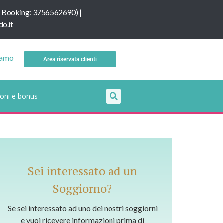
/
B
ooking: 3756562690
) |
o.it
iamo
Area riservata clienti
oni e bonus
Sei interessato ad un
Soggiorno?
Se sei interessato ad uno dei nostri soggiorni
e vuoi ricevere informazioni prima di