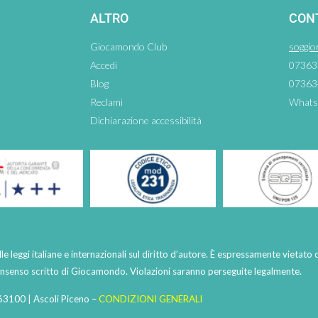
ALTRO
CON
Giocamondo Club
soggio
Accedi
07363
Blog
07363
Reclami
Whats
Dichiarazione accessibilità
lle leggi italiane e internazionali sul diritto d’autore. È espressamente vietato 
consenso scritto di Giocamondo. Violazioni saranno perseguite legalmente.
63100 | Ascoli Piceno –
CONDIZIONI GENERALI