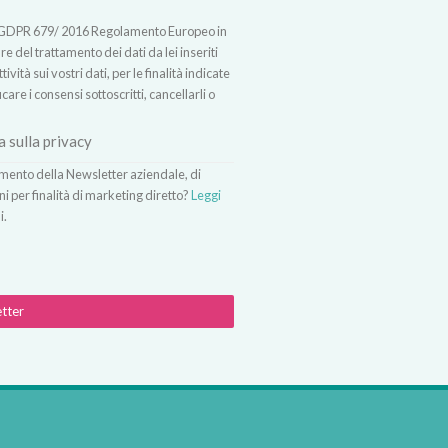
t.13 GDPR 679/ 2016 Regolamento Europeo in
 del trattamento dei dati da lei inseriti
vità sui vostri dati, per le finalità indicate
icare i consensi sottoscritti, cancellarli o
a sulla privacy
vimento della Newsletter aziendale, di
ni per finalità di marketing diretto?
Leggi
i.
etter