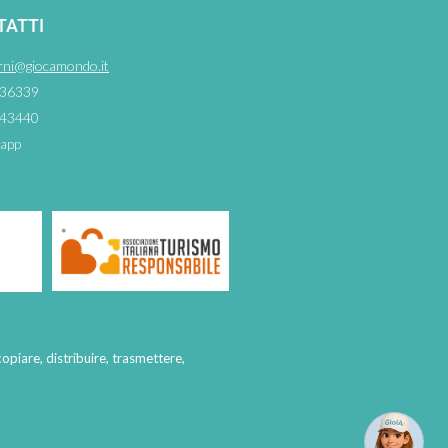
TATTI
rni@giocamondo.it
36339
43440
app
copiare, distribuire, trasmettere,