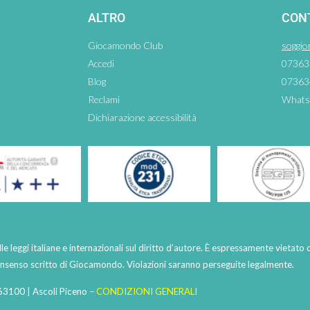
ALTRO
CON
Giocamondo Club
soggio
Accedi
07363
Blog
07363
Reclami
Whats
Dichiarazione accessibilità
lle leggi italiane e internazionali sul diritto d’autore. È espressamente vietato 
consenso scritto di Giocamondo. Violazioni saranno perseguite legalmente.
63100 | Ascoli Piceno –
CONDIZIONI GENERALI