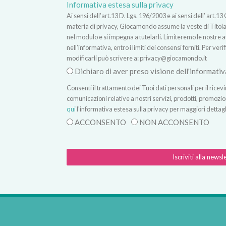
Informativa estesa sulla privacy
Ai sensi dell’art.13 D. Lgs. 196/2003 e ai sensi dell’ ar
materia di privacy, Giocamondo assume la veste di Titolare
nel modulo e si impegna a tutelarli. Limiteremo le nostre atti
nell’informativa, entro i limiti dei consensi forniti. Per verif
modificarli può scrivere a:
privacy@giocamondo.it
Dichiaro di aver preso visione dell'informativ
Consenti il trattamento dei Tuoi dati personali per il rice
comunicazioni relative a nostri servizi, prodotti, promozio
qui
l'informativa estesa sulla privacy per maggiori dettagl
ACCONSENTO
NON ACCONSENTO
Iscriviti alla newsl