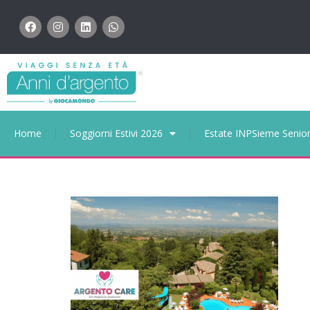
Home
Soggiorni Estivi 2026
Estate INPSieme Senio