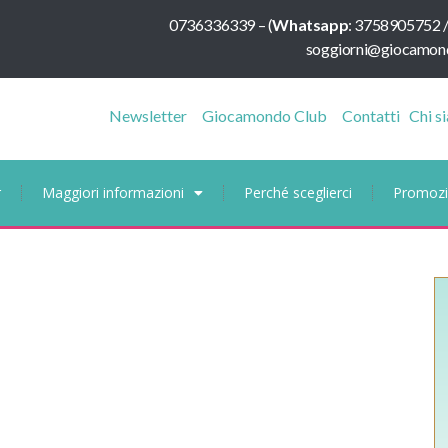
0736336339
–
(
Whatsapp
:
3758905752 
soggiorni@giocamond
Newsletter
Giocamondo Club
Contatti
Chi s
r
Maggiori informazioni
Perché sceglierci
Promozi