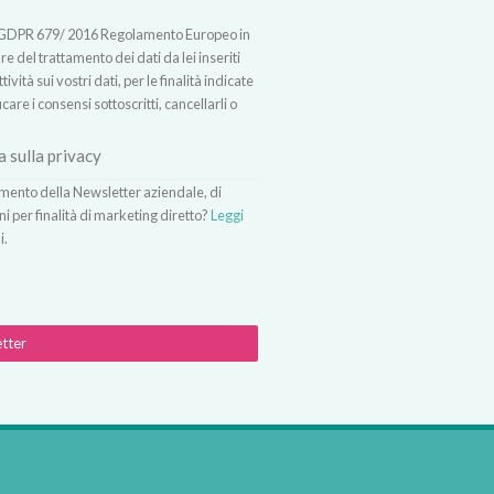
t.13 GDPR 679/ 2016 Regolamento Europeo in
 del trattamento dei dati da lei inseriti
vità sui vostri dati, per le finalità indicate
icare i consensi sottoscritti, cancellarli o
a sulla privacy
vimento della Newsletter aziendale, di
ni per finalità di marketing diretto?
Leggi
i.
etter