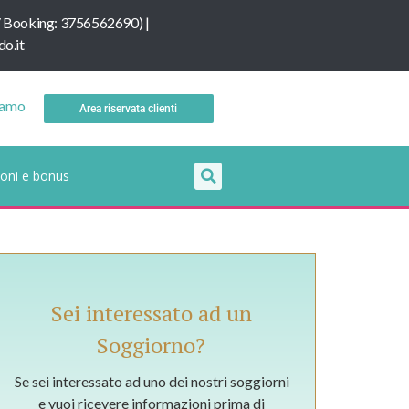
/
B
ooking: 3756562690
) |
o.it
iamo
Area riservata clienti
oni e bonus
Sei interessato ad un
Soggiorno?
Se sei interessato ad uno dei nostri soggiorni
e vuoi ricevere informazioni prima di