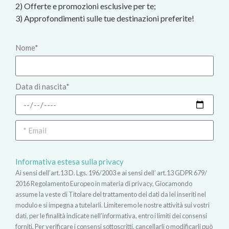
2) Offerte e promozioni esclusive per te;
3) Approfondimenti sulle tue destinazioni preferite!
Nome*
Data di nascita*
Informativa estesa sulla privacy
Ai sensi dell’art.13 D. Lgs. 196/2003 e ai sensi dell’ art.13 GDPR 679/
2016 Regolamento Europeo in materia di privacy, Giocamondo
assume la veste di Titolare del trattamento dei dati da lei inseriti nel
modulo e si impegna a tutelarli. Limiteremo le nostre attività sui vostri
dati, per le finalità indicate nell’informativa, entro i limiti dei consensi
forniti. Per verificare i consensi sottoscritti, cancellarli o modificarli può