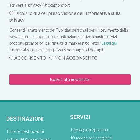
scrivere a:
privacy@giocamondo.it
Dichiaro di aver preso visione dell'informativa sulla
privacy
Consenti il trattamento dei Tuoi dati personali per il ricevimento della
Newsletter aziendale, di comunicazioni relative a nostri servizi,
prodotti, promozioni per finalità di marketing diretto?
Leggi qui
l'informativa estesa sulla privacy per maggiori dettagli.
ACCONSENTO
NON ACCONSENTO
Iscriviti alla newsletter
SERVIZI
DESTINAZIONI
Tipologia programmi
Tutte le destinazioni
10 motivi per sceglierci
Estate INPSieme Senior