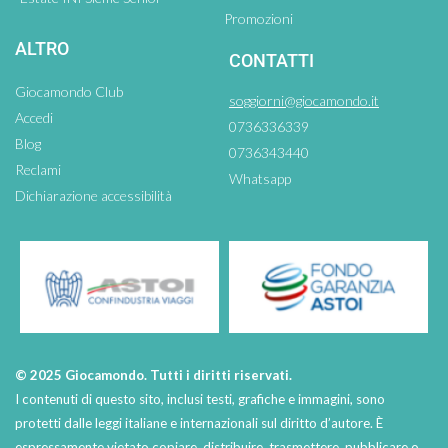
Promozioni
ALTRO
CONTATTI
Giocamondo Club
soggiorni@giocamondo.it
Accedi
0736336339
Blog
0736343440
Reclami
Whatsapp
Dichiarazione accessibilità
© 2025 Giocamondo. Tutti i diritti riservati.
I contenuti di questo sito, inclusi testi, grafiche e immagini, sono
protetti dalle leggi italiane e internazionali sul diritto d’autore. È
espressamente vietato copiare, distribuire, trasmettere, pubblicare o