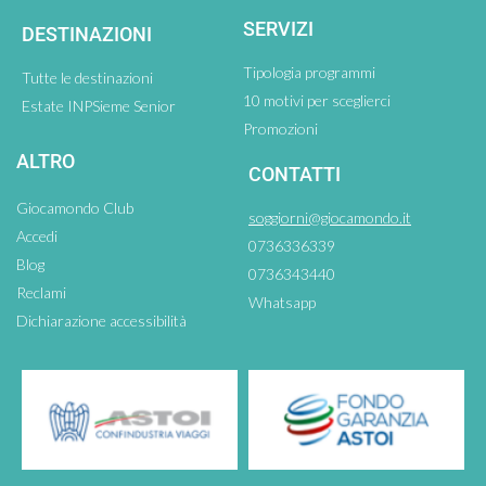
SERVIZI
DESTINAZIONI
Tipologia programmi
Tutte le destinazioni
10 motivi per sceglierci
Estate INPSieme Senior
Promozioni
ALTRO
CONTATTI
Giocamondo Club
soggiorni@giocamondo.it
Accedi
0736336339
Blog
0736343440
Reclami
Whatsapp
Dichiarazione accessibilità