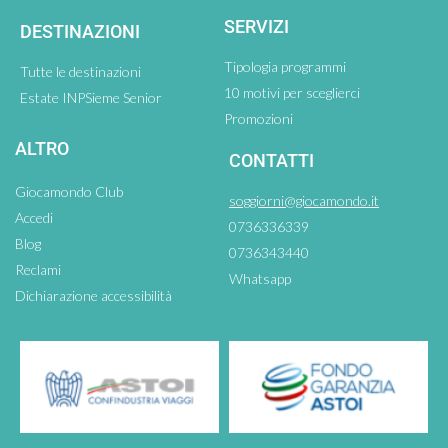
SERVIZI
DESTINAZIONI
Tipologia programmi
Tutte le destinazioni
10 motivi per sceglierci
Estate INPSieme Senior
Promozioni
ALTRO
CONTATTI
Giocamondo Club
soggiorni@giocamondo.it
Accedi
0736336339
Blog
0736343440
Reclami
Whatsapp
Dichiarazione accessibilità