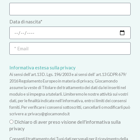
Data di nascita*
Informativa estesa sulla privacy
Ai sensi dell’art.13 D. Lgs. 196/2003 e ai sensi dell’ art.13 GDPR 679/
2016 Regolamento Europeo in materia di privacy, Giocamondo
assume la veste di Titolare del trattamento dei dati da lei inseriti nel
modulo e si impegna a tutelarli. Limiteremo le nostre attività sui vostri
dati, per le finalità indicate nell’informativa, entro i limiti dei consensi
forniti. Per verificare i consensi sottoscritti, cancellarli o modificarli può
scrivere a:
privacy@giocamondo.it
Dichiaro di aver preso visione dell'informativa sulla
privacy
Consenti il trattamento dei Tuoi dati personali per il ricevimento della