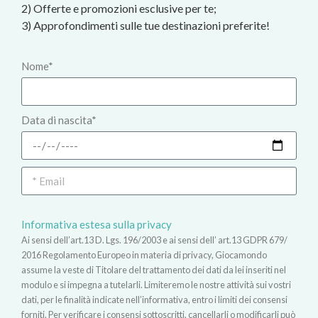
2) Offerte e promozioni esclusive per te;
3) Approfondimenti sulle tue destinazioni preferite!
Nome*
Data di nascita*
Informativa estesa sulla privacy
Ai sensi dell’art.13 D. Lgs. 196/2003 e ai sensi dell’ art.13 GDPR 679/
2016 Regolamento Europeo in materia di privacy, Giocamondo
assume la veste di Titolare del trattamento dei dati da lei inseriti nel
modulo e si impegna a tutelarli. Limiteremo le nostre attività sui vostri
dati, per le finalità indicate nell’informativa, entro i limiti dei consensi
forniti. Per verificare i consensi sottoscritti, cancellarli o modificarli può