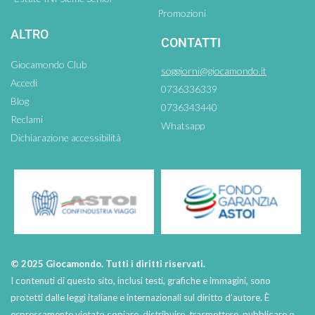
Promozioni
ALTRO
CONTATTI
Giocamondo Club
soggiorni@giocamondo.it
Accedi
0736336339
Blog
0736343440
Reclami
Whatsapp
Dichiarazione accessibilità
© 2025 Giocamondo. Tutti i diritti riservati.
I contenuti di questo sito, inclusi testi, grafiche e immagini, sono
protetti dalle leggi italiane e internazionali sul diritto d’autore. È
espressamente vietato copiare, distribuire, trasmettere, pubblicare o