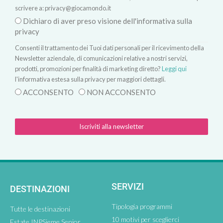
scrivere a:
privacy@giocamondo.it
Dichiaro di aver preso visione dell'informativa sulla
privacy
Consenti il trattamento dei Tuoi dati personali per il ricevimento della
Newsletter aziendale, di comunicazioni relative a nostri servizi,
prodotti, promozioni per finalità di marketing diretto?
Leggi qui
l'informativa estesa sulla privacy per maggiori dettagli.
ACCONSENTO
NON ACCONSENTO
Iscriviti alla newsletter
SERVIZI
DESTINAZIONI
Tipologia programmi
Tutte le destinazioni
10 motivi per sceglierci
Estate INPSieme Senior