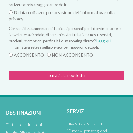
scrivere a:
privacy@giocamondo.it
Dichiaro di aver preso visione dell'informativa sulla
privacy
Consenti il trattamento dei Tuoi dati personali per il ricevimento della
Newsletter aziendale, di comunicazioni relative a nostri servizi,
prodotti, promozioni per finalità di marketing diretto?
Leggi qui
l'informativa estesa sulla privacy per maggiori dettagli.
ACCONSENTO
NON ACCONSENTO
Iscriviti alla newsletter
SERVIZI
DESTINAZIONI
Tipologia programmi
Tutte le destinazioni
10 motivi per sceglierci
Estate INPSieme Senior