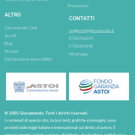
Promozioni
ALTRO
CONTATTI
Giocamondo Club
soggiorni@giocamondo.it
Accedi
0736336339
Blog
0736343440
Reclami
Whatsapp
Dichiarazione accessibilità
© 2025 Giocamondo. Tutti i diritti riservati.
I contenuti di questo sito, inclusi testi, grafiche e immagini, sono
protetti dalle leggi italiane e internazionali sul diritto d’autore. È
espressamente vietato copiare, distribuire, trasmettere, pubblicare o