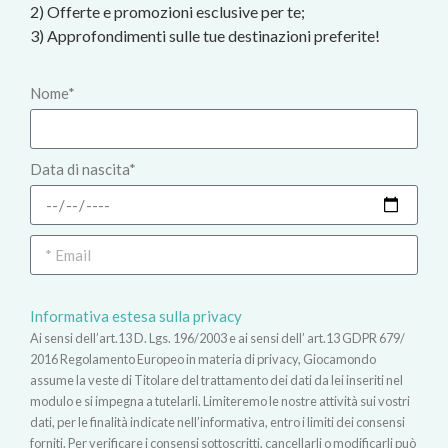
2) Offerte e promozioni esclusive per te;
3) Approfondimenti sulle tue destinazioni preferite!
Nome*
Data di nascita*
Informativa estesa sulla privacy
Ai sensi dell’art.13 D. Lgs. 196/2003 e ai sensi dell’ art.13 GDPR 679/
2016 Regolamento Europeo in materia di privacy, Giocamondo
assume la veste di Titolare del trattamento dei dati da lei inseriti nel
modulo e si impegna a tutelarli. Limiteremo le nostre attività sui vostri
dati, per le finalità indicate nell’informativa, entro i limiti dei consensi
forniti. Per verificare i consensi sottoscritti, cancellarli o modificarli può