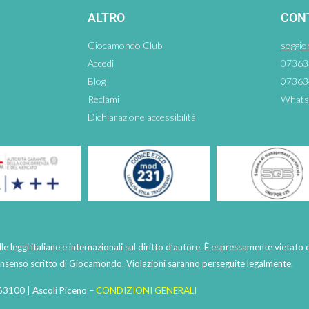
ALTRO
CON
Giocamondo Club
soggio
Accedi
07363
Blog
07363
Reclami
Whats
Dichiarazione accessibilità
lle leggi italiane e internazionali sul diritto d’autore. È espressamente vietato 
consenso scritto di Giocamondo. Violazioni saranno perseguite legalmente.
63100 | Ascoli Piceno –
CONDIZIONI GENERALI