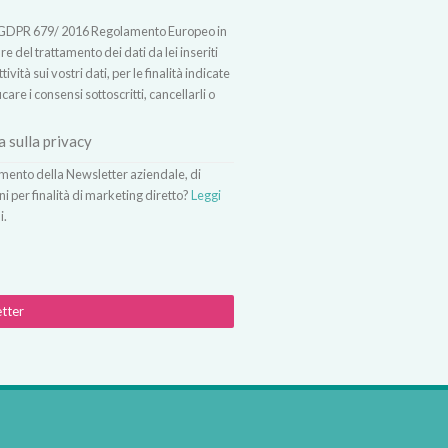
t.13 GDPR 679/ 2016 Regolamento Europeo in
 del trattamento dei dati da lei inseriti
vità sui vostri dati, per le finalità indicate
icare i consensi sottoscritti, cancellarli o
a sulla privacy
vimento della Newsletter aziendale, di
ni per finalità di marketing diretto?
Leggi
i.
etter