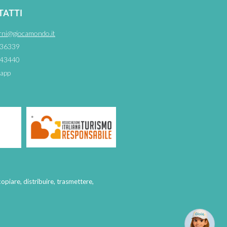
TATTI
rni@giocamondo.it
36339
43440
app
copiare, distribuire, trasmettere,