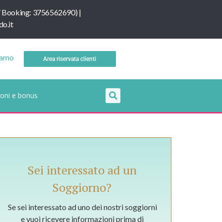
/
B
ooking: 3756562690
) |
o.it
iamo
Area riservata clienti
oni e bonus
Sei interessato ad un
Soggiorno?
Se sei interessato ad uno dei nostri soggiorni
e vuoi ricevere informazioni prima di