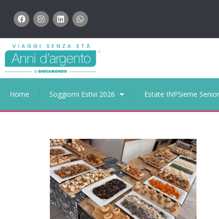
Home
Soggiorni Estivi 2026
Estate INPSieme Senio