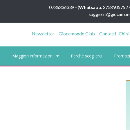
0736336339
–
(
Whatsapp
:
3758905752 
soggiorni@giocamond
Newsletter
Giocamondo Club
Contatti
Chi s
r
Maggiori informazioni
Perché sceglierci
Promozi