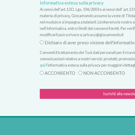
Informativa estesa sulla privacy
Ai sensi dell’art.13 D. Lgs. 196/2003 e ai sensi dell’ ar
materia di privacy, Giocamondo assume la veste di Titolare
nel modulo e si impegna a tutelarli. Limiteremo le nostre atti
nell’informativa, entro i limiti dei consensi forniti. Per verif
modificarli può scrivere a:
privacy@giocamondo.it
Dichiaro di aver preso visione dell'informativ
Consenti il trattamento dei Tuoi dati personali per il rice
comunicazioni relative a nostri servizi, prodotti, promozio
qui
l'informativa estesa sulla privacy per maggiori dettagl
ACCONSENTO
NON ACCONSENTO
Iscriviti alla newsl