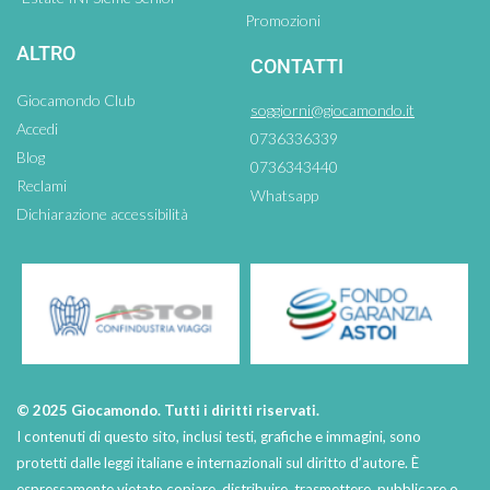
Promozioni
ALTRO
CONTATTI
Giocamondo Club
soggiorni@giocamondo.it
Accedi
0736336339
Blog
0736343440
Reclami
Whatsapp
Dichiarazione accessibilità
© 2025 Giocamondo. Tutti i diritti riservati.
I contenuti di questo sito, inclusi testi, grafiche e immagini, sono
protetti dalle leggi italiane e internazionali sul diritto d’autore. È
espressamente vietato copiare, distribuire, trasmettere, pubblicare o