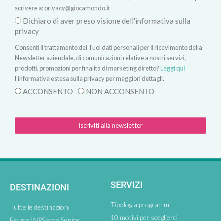
scrivere a:
privacy@giocamondo.it
Dichiaro di aver preso visione dell'informativa sulla
privacy
Consenti il trattamento dei Tuoi dati personali per il ricevimento della
Newsletter aziendale, di comunicazioni relative a nostri servizi,
prodotti, promozioni per finalità di marketing diretto?
Leggi qui
l'informativa estesa sulla privacy per maggiori dettagli.
ACCONSENTO
NON ACCONSENTO
Iscriviti alla newsletter
SERVIZI
DESTINAZIONI
Tipologia programmi
Tutte le destinazioni
10 motivi per sceglierci
Estate INPSieme Senior