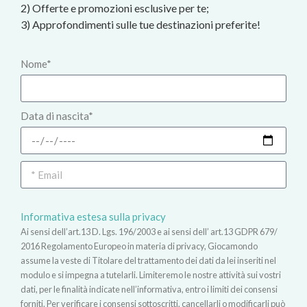
2) Offerte e promozioni esclusive per te;
3) Approfondimenti sulle tue destinazioni preferite!
Nome*
Data di nascita*
Informativa estesa sulla privacy
Ai sensi dell’art.13 D. Lgs. 196/2003 e ai sensi dell’ art.13 GDPR 679/
2016 Regolamento Europeo in materia di privacy, Giocamondo
assume la veste di Titolare del trattamento dei dati da lei inseriti nel
modulo e si impegna a tutelarli. Limiteremo le nostre attività sui vostri
dati, per le finalità indicate nell’informativa, entro i limiti dei consensi
forniti. Per verificare i consensi sottoscritti, cancellarli o modificarli può