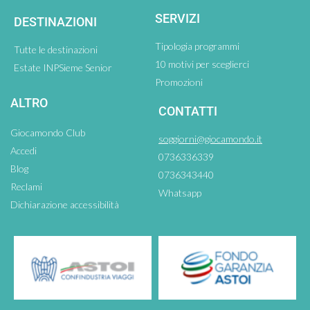
SERVIZI
DESTINAZIONI
Tipologia programmi
Tutte le destinazioni
10 motivi per sceglierci
Estate INPSieme Senior
Promozioni
ALTRO
CONTATTI
Giocamondo Club
soggiorni@giocamondo.it
Accedi
0736336339
Blog
0736343440
Reclami
Whatsapp
Dichiarazione accessibilità