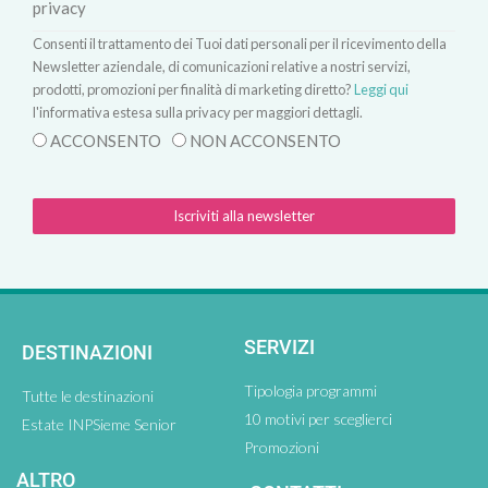
privacy
Consenti il trattamento dei Tuoi dati personali per il ricevimento della
Newsletter aziendale, di comunicazioni relative a nostri servizi,
prodotti, promozioni per finalità di marketing diretto?
Leggi qui
l'informativa estesa sulla privacy per maggiori dettagli.
ACCONSENTO
NON ACCONSENTO
Iscriviti alla newsletter
SERVIZI
DESTINAZIONI
Tipologia programmi
Tutte le destinazioni
10 motivi per sceglierci
Estate INPSieme Senior
Promozioni
ALTRO