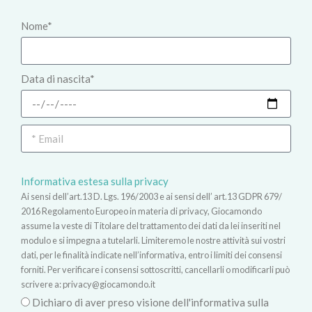
Nome*
Data di nascita*
Informativa estesa sulla privacy
Ai sensi dell’art.13 D. Lgs. 196/2003 e ai sensi dell’ art.13 GDPR 679/
2016 Regolamento Europeo in materia di privacy, Giocamondo
assume la veste di Titolare del trattamento dei dati da lei inseriti nel
modulo e si impegna a tutelarli. Limiteremo le nostre attività sui vostri
dati, per le finalità indicate nell’informativa, entro i limiti dei consensi
forniti. Per verificare i consensi sottoscritti, cancellarli o modificarli può
scrivere a:
privacy@giocamondo.it
Dichiaro di aver preso visione dell'informativa sulla