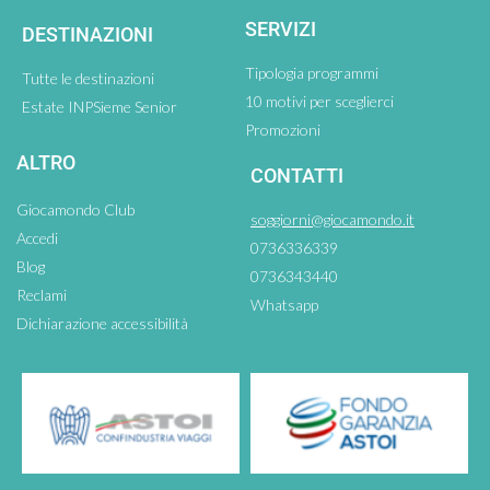
SERVIZI
DESTINAZIONI
Tipologia programmi
Tutte le destinazioni
10 motivi per sceglierci
Estate INPSieme Senior
Promozioni
ALTRO
CONTATTI
Giocamondo Club
soggiorni@giocamondo.it
Accedi
0736336339
Blog
0736343440
Reclami
Whatsapp
Dichiarazione accessibilità