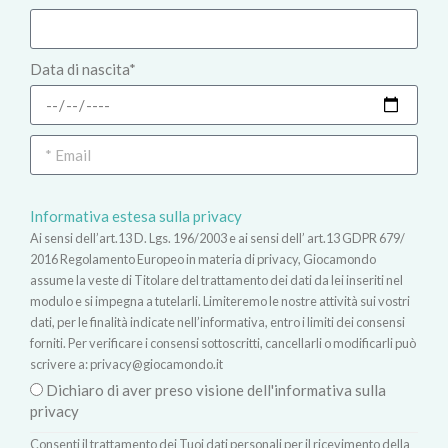
Data di nascita*
Informativa estesa sulla privacy
Ai sensi dell’art.13 D. Lgs. 196/2003 e ai sensi dell’ art.13 GDPR 679/
2016 Regolamento Europeo in materia di privacy, Giocamondo
assume la veste di Titolare del trattamento dei dati da lei inseriti nel
modulo e si impegna a tutelarli. Limiteremo le nostre attività sui vostri
dati, per le finalità indicate nell’informativa, entro i limiti dei consensi
forniti. Per verificare i consensi sottoscritti, cancellarli o modificarli può
scrivere a:
privacy@giocamondo.it
Dichiaro di aver preso visione dell'informativa sulla
privacy
Consenti il trattamento dei Tuoi dati personali per il ricevimento della