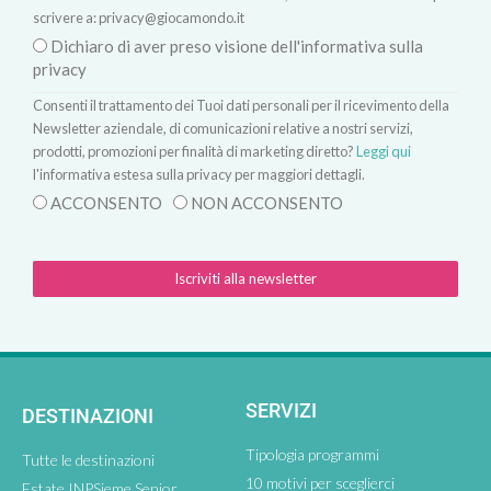
scrivere a:
privacy@giocamondo.it
Dichiaro di aver preso visione dell'informativa sulla
privacy
Consenti il trattamento dei Tuoi dati personali per il ricevimento della
Newsletter aziendale, di comunicazioni relative a nostri servizi,
prodotti, promozioni per finalità di marketing diretto?
Leggi qui
l'informativa estesa sulla privacy per maggiori dettagli.
ACCONSENTO
NON ACCONSENTO
Iscriviti alla newsletter
SERVIZI
DESTINAZIONI
Tipologia programmi
Tutte le destinazioni
10 motivi per sceglierci
Estate INPSieme Senior