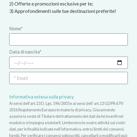
2) Offerte e promozioni esclusive per te;
3) Approfondimenti sulle tue destinazioni preferite!
Nome*
Data di nascita*
Informativa estesa sulla privacy
Ai sensi dell’art.13 D. Lgs. 196/2003 e ai sensi dell’ art.13 GDPR 679/
2016 Regolamento Europeo in materia di privacy, Giocamondo
assume la veste di Titolare del trattamento dei dati da lei inseriti nel
modulo e si impegna a tutelarli. Limiteremo le nostre attività sui vostri
dati, per le finalità indicate nell’informativa, entro i limiti dei consensi
forniti. Per verificare i consensi sottoscritti, cancellarli o modificarli può