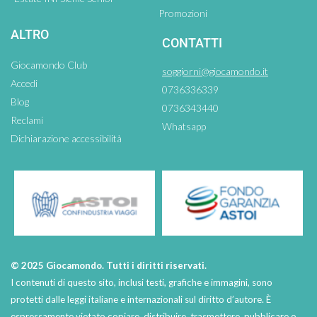
Promozioni
ALTRO
CONTATTI
Giocamondo Club
soggiorni@giocamondo.it
Accedi
0736336339
Blog
0736343440
Reclami
Whatsapp
Dichiarazione accessibilità
© 2025 Giocamondo. Tutti i diritti riservati.
I contenuti di questo sito, inclusi testi, grafiche e immagini, sono
protetti dalle leggi italiane e internazionali sul diritto d’autore. È
espressamente vietato copiare, distribuire, trasmettere, pubblicare o