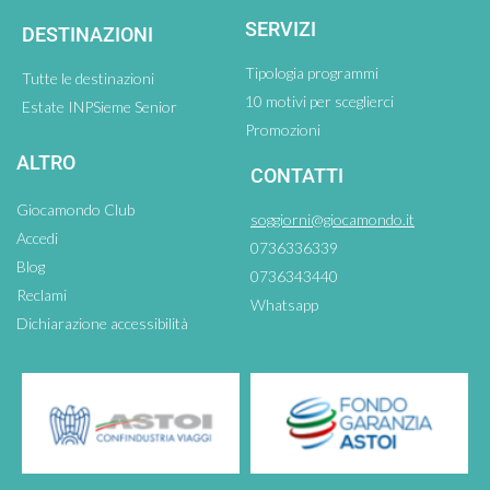
SERVIZI
DESTINAZIONI
Tipologia programmi
Tutte le destinazioni
10 motivi per sceglierci
Estate INPSieme Senior
Promozioni
ALTRO
CONTATTI
Giocamondo Club
soggiorni@giocamondo.it
Accedi
0736336339
Blog
0736343440
Reclami
Whatsapp
Dichiarazione accessibilità