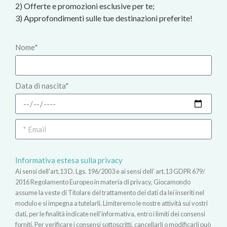
2) Offerte e promozioni esclusive per te;
3) Approfondimenti sulle tue destinazioni preferite!
Nome*
Data di nascita*
Informativa estesa sulla privacy
Ai sensi dell’art.13 D. Lgs. 196/2003 e ai sensi dell’ art.13 GDPR 679/
2016 Regolamento Europeo in materia di privacy, Giocamondo
assume la veste di Titolare del trattamento dei dati da lei inseriti nel
modulo e si impegna a tutelarli. Limiteremo le nostre attività sui vostri
dati, per le finalità indicate nell’informativa, entro i limiti dei consensi
forniti. Per verificare i consensi sottoscritti, cancellarli o modificarli può