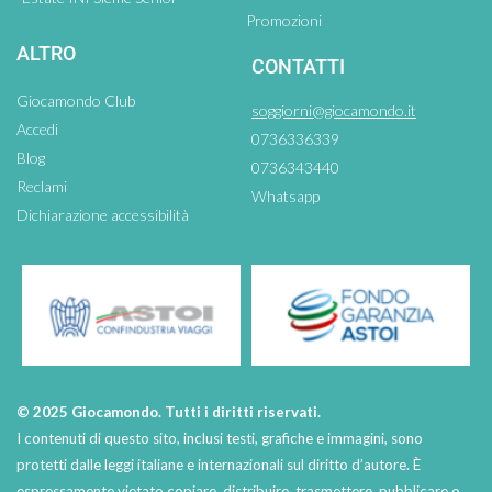
Promozioni
ALTRO
CONTATTI
Giocamondo Club
soggiorni@giocamondo.it
Accedi
0736336339
Blog
0736343440
Reclami
Whatsapp
Dichiarazione accessibilità
© 2025 Giocamondo. Tutti i diritti riservati.
I contenuti di questo sito, inclusi testi, grafiche e immagini, sono
protetti dalle leggi italiane e internazionali sul diritto d’autore. È
espressamente vietato copiare, distribuire, trasmettere, pubblicare o