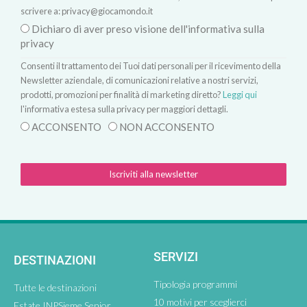
scrivere a:
privacy@giocamondo.it
Dichiaro di aver preso visione dell'informativa sulla
privacy
Consenti il trattamento dei Tuoi dati personali per il ricevimento della
Newsletter aziendale, di comunicazioni relative a nostri servizi,
prodotti, promozioni per finalità di marketing diretto?
Leggi qui
l'informativa estesa sulla privacy per maggiori dettagli.
ACCONSENTO
NON ACCONSENTO
Iscriviti alla newsletter
SERVIZI
DESTINAZIONI
Tipologia programmi
Tutte le destinazioni
10 motivi per sceglierci
Estate INPSieme Senior