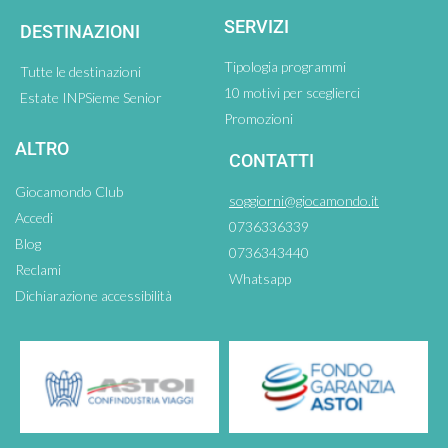
SERVIZI
DESTINAZIONI
Tipologia programmi
Tutte le destinazioni
10 motivi per sceglierci
Estate INPSieme Senior
Promozioni
ALTRO
CONTATTI
Giocamondo Club
soggiorni@giocamondo.it
Accedi
0736336339
Blog
0736343440
Reclami
Whatsapp
Dichiarazione accessibilità