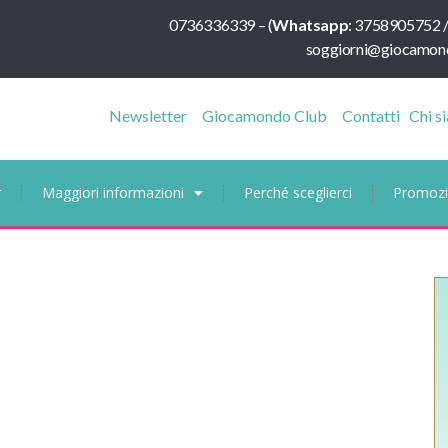
0736336339
–
(
Whatsapp
:
3758905752 
soggiorni@giocamond
Newsletter
Giocamondo Club
Contatti
Chi s
r
Maggiori informazioni
Perché sceglierci
Promozi