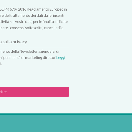
t.13 GDPR 679/ 2016 Regolamento Europeo in
 del trattamento dei dati da lei inseriti
vità sui vostri dati, per le finalità indicate
icare i consensi sottoscritti, cancellarli o
a sulla privacy
vimento della Newsletter aziendale, di
ni per finalità di marketing diretto?
Leggi
i.
etter