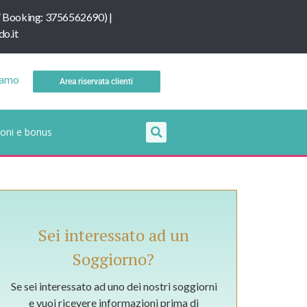
/
B
ooking: 3756562690
) |
o.it
iamo
Area riservata clienti
oni e bonus
Sei interessato ad un
Soggiorno?
Se sei interessato ad uno dei nostri soggiorni
e vuoi ricevere informazioni prima di