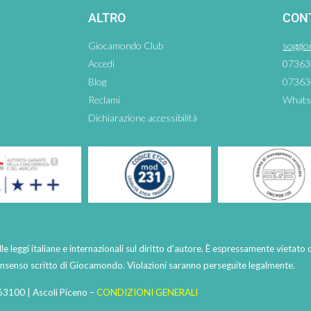
ALTRO
CON
Giocamondo Club
soggio
Accedi
07363
Blog
07363
Reclami
Whats
Dichiarazione accessibilità
lle leggi italiane e internazionali sul diritto d’autore. È espressamente vietato 
consenso scritto di Giocamondo. Violazioni saranno perseguite legalmente.
63100 | Ascoli Piceno –
CONDIZIONI GENERALI