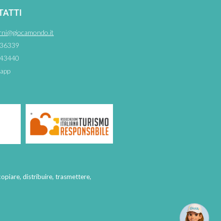
TATTI
rni@giocamondo.it
36339
43440
app
copiare, distribuire, trasmettere,