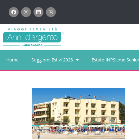
Home
Soggiorni Estivi 2026
Estate INPSieme Senio