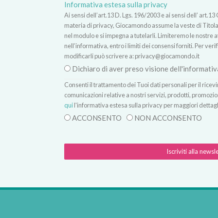
Informativa estesa sulla privacy
Ai sensi dell’art.13 D. Lgs. 196/2003 e ai sensi dell’ ar
materia di privacy, Giocamondo assume la veste di Titolare
nel modulo e si impegna a tutelarli. Limiteremo le nostre atti
nell’informativa, entro i limiti dei consensi forniti. Per verif
modificarli può scrivere a:
privacy@giocamondo.it
Dichiaro di aver preso visione dell'informativ
Consenti il trattamento dei Tuoi dati personali per il rice
comunicazioni relative a nostri servizi, prodotti, promozio
qui
l'informativa estesa sulla privacy per maggiori dettagl
ACCONSENTO
NON ACCONSENTO
Iscriviti alla newsl