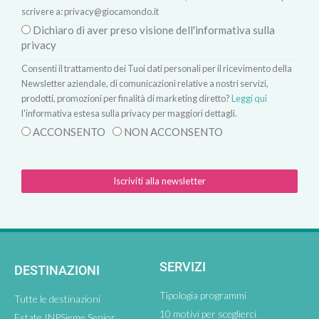
scrivere a:
privacy@giocamondo.it
Dichiaro di aver preso visione dell'informativa sulla
privacy
Consenti il trattamento dei Tuoi dati personali per il ricevimento della
Newsletter aziendale, di comunicazioni relative a nostri servizi,
prodotti, promozioni per finalità di marketing diretto?
Leggi qui
l'informativa estesa sulla privacy per maggiori dettagli.
ACCONSENTO
NON ACCONSENTO
Iscriviti alla newsletter
SERVIZI
DESTINAZIONI
Tipologia programmi
Tutte le destinazioni
10 motivi per sceglierci
Estate INPSieme Senior