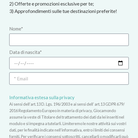
2) Offerte e promozioni esclusive per te;
3) Approfondimenti sulle tue destinazioni preferite!
Nome*
Data di nascita*
Informativa estesa sulla privacy
Ai sensi dell’art.13 D. Lgs. 196/2003 e ai sensi dell’ art.13 GDPR 679/
2016 Regolamento Europeo in materia di privacy, Giocamondo
assume la veste di Titolare del trattamento dei dati da lei inseriti nel
modulo e si impegna a tutelarli. Limiteremo le nostre attività sui vostri
dati, per le finalità indicate nell’informativa, entro i limiti dei consensi
forniti. Per verificare i consensi sottoscritti, cancellarli o modificarli può