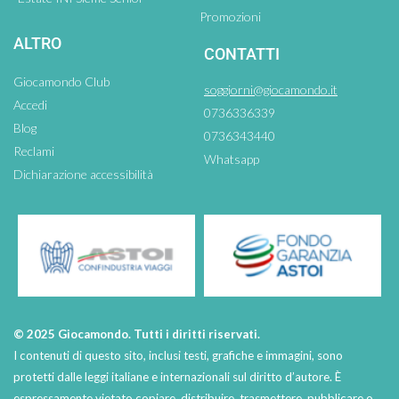
Promozioni
ALTRO
CONTATTI
Giocamondo Club
soggiorni@giocamondo.it
Accedi
0736336339
Blog
0736343440
Reclami
Whatsapp
Dichiarazione accessibilità
© 2025 Giocamondo. Tutti i diritti riservati.
I contenuti di questo sito, inclusi testi, grafiche e immagini, sono
protetti dalle leggi italiane e internazionali sul diritto d’autore. È
espressamente vietato copiare, distribuire, trasmettere, pubblicare o