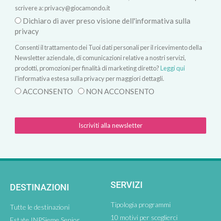
scrivere a:
privacy@giocamondo.it
Dichiaro di aver preso visione dell'informativa sulla
privacy
Consenti il trattamento dei Tuoi dati personali per il ricevimento della
Newsletter aziendale, di comunicazioni relative a nostri servizi,
prodotti, promozioni per finalità di marketing diretto?
Leggi qui
l'informativa estesa sulla privacy per maggiori dettagli.
ACCONSENTO
NON ACCONSENTO
Iscriviti alla newsletter
SERVIZI
DESTINAZIONI
Tipologia programmi
Tutte le destinazioni
10 motivi per sceglierci
Estate INPSieme Senior