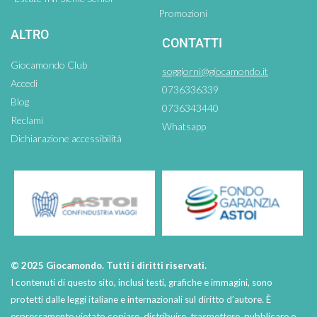
Promozioni
ALTRO
CONTATTI
Giocamondo Club
soggiorni@giocamondo.it
Accedi
0736336339
Blog
0736343440
Reclami
Whatsapp
Dichiarazione accessibilità
© 2025 Giocamondo. Tutti i diritti riservati.
I contenuti di questo sito, inclusi testi, grafiche e immagini, sono
protetti dalle leggi italiane e internazionali sul diritto d’autore. È
espressamente vietato copiare, distribuire, trasmettere, pubblicare o