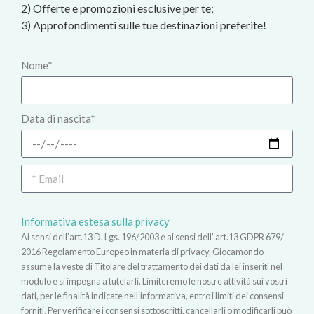
2) Offerte e promozioni esclusive per te;
3) Approfondimenti sulle tue destinazioni preferite!
Nome*
Data di nascita*
Informativa estesa sulla privacy
Ai sensi dell’art.13 D. Lgs. 196/2003 e ai sensi dell’ art.13 GDPR 679/
2016 Regolamento Europeo in materia di privacy, Giocamondo
assume la veste di Titolare del trattamento dei dati da lei inseriti nel
modulo e si impegna a tutelarli. Limiteremo le nostre attività sui vostri
dati, per le finalità indicate nell’informativa, entro i limiti dei consensi
forniti. Per verificare i consensi sottoscritti, cancellarli o modificarli può