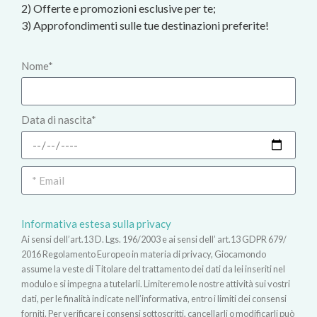
2) Offerte e promozioni esclusive per te;
3) Approfondimenti sulle tue destinazioni preferite!
Nome*
Data di nascita*
Informativa estesa sulla privacy
Ai sensi dell’art.13 D. Lgs. 196/2003 e ai sensi dell’ art.13 GDPR 679/
2016 Regolamento Europeo in materia di privacy, Giocamondo
assume la veste di Titolare del trattamento dei dati da lei inseriti nel
modulo e si impegna a tutelarli. Limiteremo le nostre attività sui vostri
dati, per le finalità indicate nell’informativa, entro i limiti dei consensi
forniti. Per verificare i consensi sottoscritti, cancellarli o modificarli può