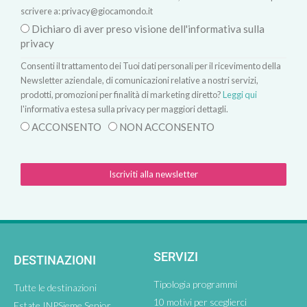
scrivere a:
privacy@giocamondo.it
Dichiaro di aver preso visione dell'informativa sulla
privacy
Consenti il trattamento dei Tuoi dati personali per il ricevimento della
Newsletter aziendale, di comunicazioni relative a nostri servizi,
prodotti, promozioni per finalità di marketing diretto?
Leggi qui
l'informativa estesa sulla privacy per maggiori dettagli.
ACCONSENTO
NON ACCONSENTO
Iscriviti alla newsletter
SERVIZI
DESTINAZIONI
Tipologia programmi
Tutte le destinazioni
10 motivi per sceglierci
Estate INPSieme Senior