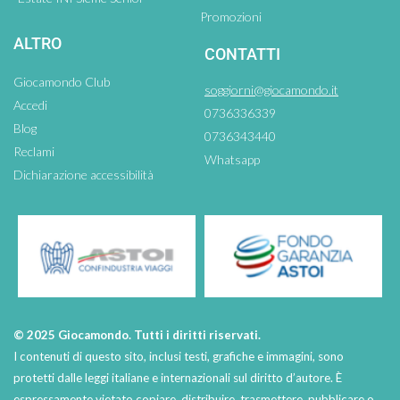
Promozioni
ALTRO
CONTATTI
Giocamondo Club
soggiorni@giocamondo.it
Accedi
0736336339
Blog
0736343440
Reclami
Whatsapp
Dichiarazione accessibilità
© 2025 Giocamondo. Tutti i diritti riservati.
I contenuti di questo sito, inclusi testi, grafiche e immagini, sono
protetti dalle leggi italiane e internazionali sul diritto d’autore. È
espressamente vietato copiare, distribuire, trasmettere, pubblicare o