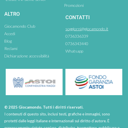
Promozioni
ALTRO
CONTATTI
Giocamondo Club
soggiorni@giocamondo.it
Accedi
0736336339
Blog
0736343440
Reclami
Whatsapp
Dichiarazione accessibilità
© 2025 Giocamondo. Tutti i diritti riservati.
I contenuti di questo sito, inclusi testi, grafiche e immagini, sono
protetti dalle leggi italiane e internazionali sul diritto d’autore. È
espressamente vietato copiare, distribuire, trasmettere, pubblicare o