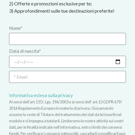
2) Offerte e promozioni esclusive per te;
3) Approfondimenti sulle tue destinazioni preferite!
Nome*
Data di nascita*
Informativa estesa sulla privacy
Ai sensi dell’art.13 D. Lgs. 196/2003 e ai sensi dell’ art.13 GDPR 679/
2016 Regolamento Europeo in materia di privacy, Giocamondo
assume la veste di Titolare del trattamento dei dati da lei inseriti nel
modulo e si impegna a tutelarli. Limiteremo le nostre attività sui vostri
dati, per le finalità indicate nell’informativa, entro i limiti dei consensi
forniti. Per verificare i consensi sottoscritti, cancellarli o modificarli può