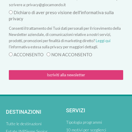
scrivere a:
privacy@giocamondo.it
Dichiaro di aver preso visione dell'informativa sulla
privacy
Consenti il trattamento dei Tuoi dati personali per il ricevimento della
Newsletter aziendale, di comunicazioni relative a nostri servizi,
prodotti, promozioni per finalità di marketing diretto?
Leggi qui
l'informativa estesa sulla privacy per maggiori dettagli.
ACCONSENTO
NON ACCONSENTO
Iscriviti alla newsletter
SERVIZI
DESTINAZIONI
Tipologia programmi
Tutte le destinazioni
10 motivi per sceglierci
Estate INPSieme Senior