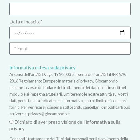
Data di nascita*
Informativa estesa sulla privacy
Ai sensi dell’art.13 D. Lgs. 196/2003 e ai sensi dell’ art.13 GDPR 679/
2016 Regolamento Europeo in materia di privacy, Giocamondo
assume la veste di Titolare del trattamento dei dati da lei inseriti nel
modulo e si impegna a tutelarli. Limiteremo le nostre attività sui vostri
dati, per le finalità indicate nell’informativa, entro i limiti dei consensi
forniti. Per verificare i consensi sottoscritti, cancellarli o modificarli può
scrivere a:
privacy@giocamondo.it
Dichiaro di aver preso visione dell'informativa sulla
privacy
Consenti il trattamento dei Tuoi dati personali per il ricevimento della