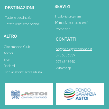
SERVIZI
DESTINAZIONI
Tipologia programmi
Tutte le destinazioni
10 motivi per sceglierci
Estate INPSieme Senior
Promozioni
ALTRO
CONTATTI
Giocamondo Club
soggiorni@giocamondo.it
Accedi
0736336339
Blog
0736343440
Reclami
Whatsapp
Dichiarazione accessibilità