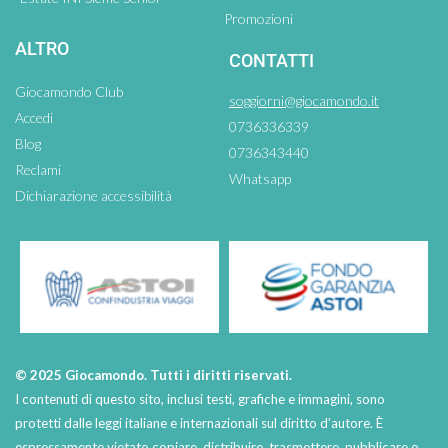
Promozioni
ALTRO
CONTATTI
Giocamondo Club
soggiorni@giocamondo.it
Accedi
0736336339
Blog
0736343440
Reclami
Whatsapp
Dichiarazione accessibilità
© 2025 Giocamondo. Tutti i diritti riservati.
I contenuti di questo sito, inclusi testi, grafiche e immagini, sono
protetti dalle leggi italiane e internazionali sul diritto d’autore. È
espressamente vietato copiare, distribuire, trasmettere, pubblicare o