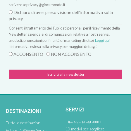
scrivere a:
privacy@giocamondo.it
Dichiaro di aver preso visione dell'informativa sulla
privacy
Consenti il trattamento dei Tuoi dati personali per il ricevimento della
Newsletter aziendale, di comunicazioni relative a nostri servizi,
prodotti, promozioni per finalità di marketing diretto?
Leggi qui
l'informativa estesa sulla privacy per maggiori dettagli.
ACCONSENTO
NON ACCONSENTO
Iscriviti alla newsletter
SERVIZI
DESTINAZIONI
Tipologia programmi
Tutte le destinazioni
10 motivi per sceglierci
Estate INPSieme Senior