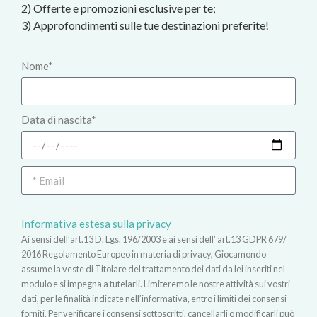
2) Offerte e promozioni esclusive per te;
3) Approfondimenti sulle tue destinazioni preferite!
Nome*
Data di nascita*
Informativa estesa sulla privacy
Ai sensi dell’art.13 D. Lgs. 196/2003 e ai sensi dell’ art.13 GDPR 679/
2016 Regolamento Europeo in materia di privacy, Giocamondo
assume la veste di Titolare del trattamento dei dati da lei inseriti nel
modulo e si impegna a tutelarli. Limiteremo le nostre attività sui vostri
dati, per le finalità indicate nell’informativa, entro i limiti dei consensi
forniti. Per verificare i consensi sottoscritti, cancellarli o modificarli può