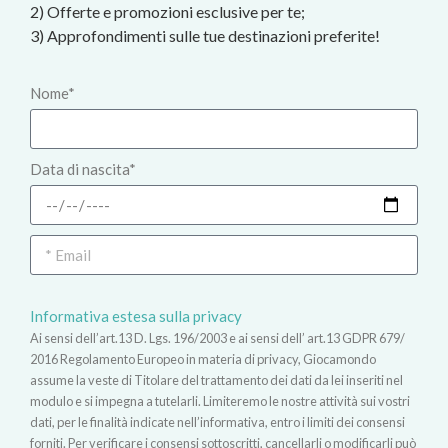
2) Offerte e promozioni esclusive per te;
3) Approfondimenti sulle tue destinazioni preferite!
Nome*
Data di nascita*
Informativa estesa sulla privacy
Ai sensi dell’art.13 D. Lgs. 196/2003 e ai sensi dell’ art.13 GDPR 679/
2016 Regolamento Europeo in materia di privacy, Giocamondo
assume la veste di Titolare del trattamento dei dati da lei inseriti nel
modulo e si impegna a tutelarli. Limiteremo le nostre attività sui vostri
dati, per le finalità indicate nell’informativa, entro i limiti dei consensi
forniti. Per verificare i consensi sottoscritti, cancellarli o modificarli può