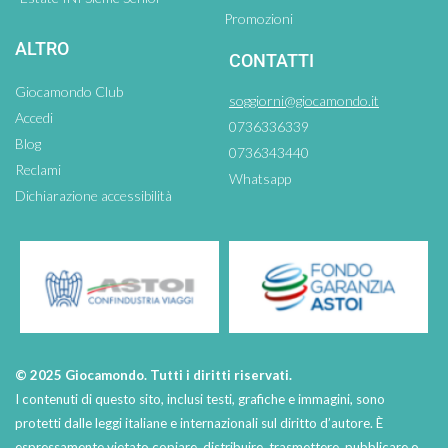
Promozioni
ALTRO
CONTATTI
Giocamondo Club
soggiorni@giocamondo.it
Accedi
0736336339
Blog
0736343440
Reclami
Whatsapp
Dichiarazione accessibilità
© 2025 Giocamondo. Tutti i diritti riservati.
I contenuti di questo sito, inclusi testi, grafiche e immagini, sono
protetti dalle leggi italiane e internazionali sul diritto d’autore. È
espressamente vietato copiare, distribuire, trasmettere, pubblicare o