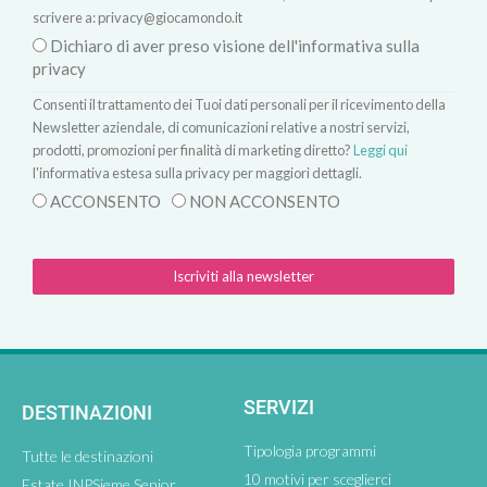
scrivere a:
privacy@giocamondo.it
Dichiaro di aver preso visione dell'informativa sulla
privacy
Consenti il trattamento dei Tuoi dati personali per il ricevimento della
Newsletter aziendale, di comunicazioni relative a nostri servizi,
prodotti, promozioni per finalità di marketing diretto?
Leggi qui
l'informativa estesa sulla privacy per maggiori dettagli.
ACCONSENTO
NON ACCONSENTO
Iscriviti alla newsletter
SERVIZI
DESTINAZIONI
Tipologia programmi
Tutte le destinazioni
10 motivi per sceglierci
Estate INPSieme Senior