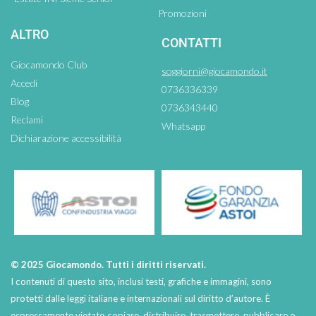
Promozioni
ALTRO
CONTATTI
Giocamondo Club
soggiorni@giocamondo.it
Accedi
0736336339
Blog
0736343440
Reclami
Whatsapp
Dichiarazione accessibilità
© 2025 Giocamondo. Tutti i diritti riservati.
I contenuti di questo sito, inclusi testi, grafiche e immagini, sono
protetti dalle leggi italiane e internazionali sul diritto d’autore. È
espressamente vietato copiare, distribuire, trasmettere, pubblicare o