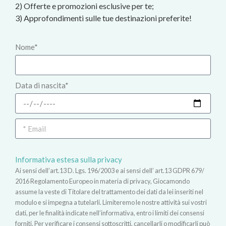
2) Offerte e promozioni esclusive per te;
3) Approfondimenti sulle tue destinazioni preferite!
Nome*
Data di nascita*
Informativa estesa sulla privacy
Ai sensi dell’art.13 D. Lgs. 196/2003 e ai sensi dell’ art.13 GDPR 679/
2016 Regolamento Europeo in materia di privacy, Giocamondo
assume la veste di Titolare del trattamento dei dati da lei inseriti nel
modulo e si impegna a tutelarli. Limiteremo le nostre attività sui vostri
dati, per le finalità indicate nell’informativa, entro i limiti dei consensi
forniti. Per verificare i consensi sottoscritti, cancellarli o modificarli può