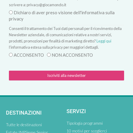
scrivere a:
privacy@giocamondo.it
Dichiaro di aver preso visione dell'informativa sulla
privacy
Consenti il trattamento dei Tuoi dati personali per il ricevimento della
Newsletter aziendale, di comunicazioni relative a nostri servizi,
prodotti, promozioni per finalità di marketing diretto?
Leggi qui
l'informativa estesa sulla privacy per maggiori dettagli.
ACCONSENTO
NON ACCONSENTO
Iscriviti alla newsletter
SERVIZI
DESTINAZIONI
Tipologia programmi
Tutte le destinazioni
10 motivi per sceglierci
Estate INPSieme Senior