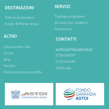
SERVIZI
DESTINAZIONI
Tipologia programmi
Tutte le destinazioni
10 motivi per sceglierci
Estate INPSieme Senior
Promozioni
ALTRO
CONTATTI
Giocamondo Club
soggiorni@giocamondo.it
Accedi
0736336339
Blog
0736343440
Reclami
Whatsapp
Dichiarazione accessibilità