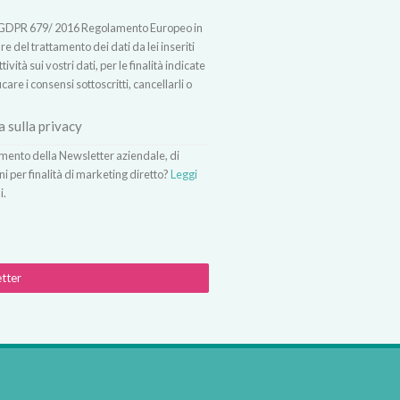
t.13 GDPR 679/ 2016 Regolamento Europeo in
 del trattamento dei dati da lei inseriti
vità sui vostri dati, per le finalità indicate
icare i consensi sottoscritti, cancellarli o
a sulla privacy
vimento della Newsletter aziendale, di
ni per finalità di marketing diretto?
Leggi
i.
etter