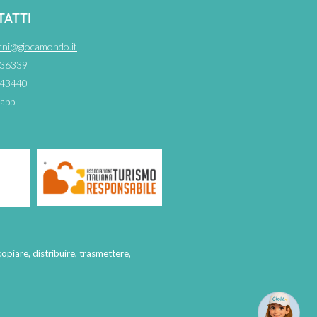
TATTI
rni@giocamondo.it
36339
43440
app
copiare, distribuire, trasmettere,