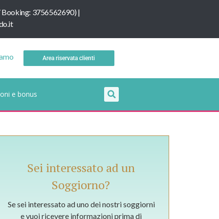
/
B
ooking: 3756562690
) |
o.it
iamo
Area riservata clienti
oni e bonus
Sei interessato ad un
Soggiorno?
Se sei interessato ad uno dei nostri soggiorni
e vuoi ricevere informazioni prima di