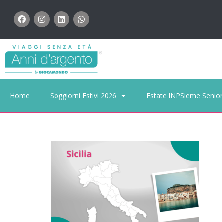
Home
Soggiorni Estivi 2026
Estate INPSieme Senio