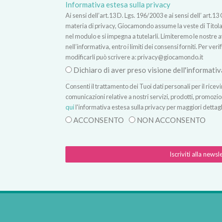
Informativa estesa sulla privacy
Ai sensi dell’art.13 D. Lgs. 196/2003 e ai sensi dell’ ar
materia di privacy, Giocamondo assume la veste di Titolare
nel modulo e si impegna a tutelarli. Limiteremo le nostre atti
nell’informativa, entro i limiti dei consensi forniti. Per verif
modificarli può scrivere a:
privacy@giocamondo.it
Dichiaro di aver preso visione dell'informativ
Consenti il trattamento dei Tuoi dati personali per il rice
comunicazioni relative a nostri servizi, prodotti, promozio
qui
l'informativa estesa sulla privacy per maggiori dettagl
ACCONSENTO
NON ACCONSENTO
Iscriviti alla newsl