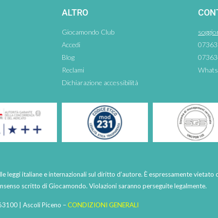
ALTRO
CON
Giocamondo Club
soggio
Accedi
07363
Blog
07363
Reclami
Whats
Dichiarazione accessibilità
lle leggi italiane e internazionali sul diritto d’autore. È espressamente vietato 
consenso scritto di Giocamondo. Violazioni saranno perseguite legalmente.
63100 | Ascoli Piceno –
CONDIZIONI GENERALI