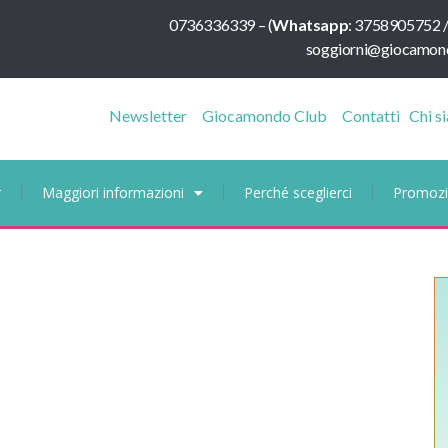
0736336339
–
(
Whatsapp
:
3758905752 
soggiorni@giocamond
Newsletter
Giocamondo Club
Contatti
Chi s
r
Maggiori informazioni
Perché sceglierci
Promozi