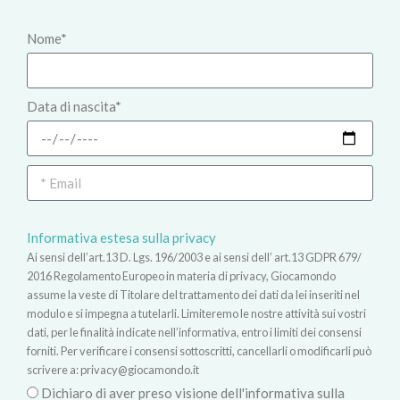
Nome*
Data di nascita*
Informativa estesa sulla privacy
Ai sensi dell’art.13 D. Lgs. 196/2003 e ai sensi dell’ art.13 GDPR 679/
2016 Regolamento Europeo in materia di privacy, Giocamondo
assume la veste di Titolare del trattamento dei dati da lei inseriti nel
modulo e si impegna a tutelarli. Limiteremo le nostre attività sui vostri
dati, per le finalità indicate nell’informativa, entro i limiti dei consensi
forniti. Per verificare i consensi sottoscritti, cancellarli o modificarli può
scrivere a:
privacy@giocamondo.it
Dichiaro di aver preso visione dell'informativa sulla