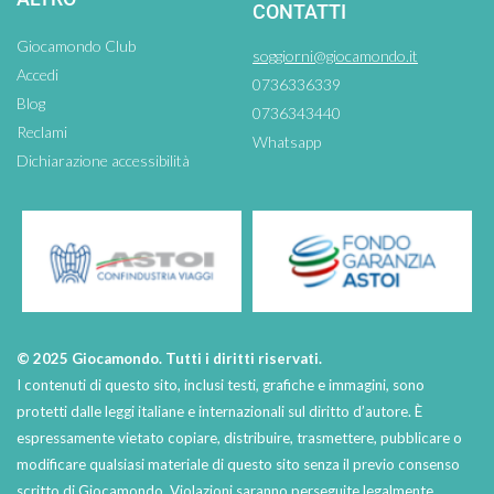
CONTATTI
Giocamondo Club
soggiorni@giocamondo.it
Accedi
0736336339
Blog
0736343440
Reclami
Whatsapp
Dichiarazione accessibilità
© 2025 Giocamondo. Tutti i diritti riservati.
I contenuti di questo sito, inclusi testi, grafiche e immagini, sono
protetti dalle leggi italiane e internazionali sul diritto d’autore. È
espressamente vietato copiare, distribuire, trasmettere, pubblicare o
modificare qualsiasi materiale di questo sito senza il previo consenso
scritto di Giocamondo. Violazioni saranno perseguite legalmente.