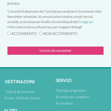
privacy
Consenti il trattamento dei Tuoi dati personali per il ricevimento della
Newsletter aziendale, di comunicazioni relative a nostri servizi,
prodotti, promozioni per finalità di marketing diretto?
Leggi qui
l'informativa estesa sulla privacy per maggiori dettagli.
ACCONSENTO
NON ACCONSENTO
Iscriviti alla newsletter
SERVIZI
DESTINAZIONI
Tipologia programmi
Tutte le destinazioni
10 motivi per sceglierci
Estate INPSieme Senior
Promozioni
ALTRO