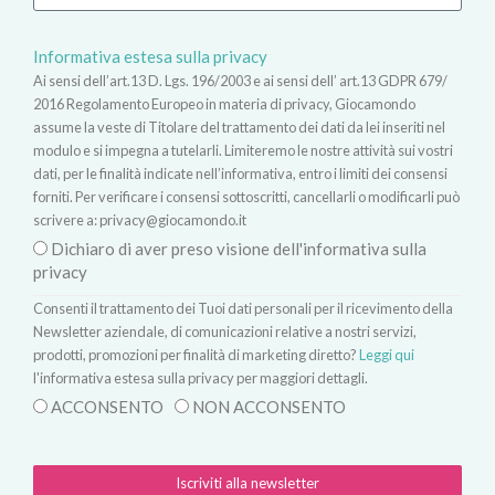
Informativa estesa sulla privacy
Ai sensi dell’art.13 D. Lgs. 196/2003 e ai sensi dell’ art.13 GDPR 679/
2016 Regolamento Europeo in materia di privacy, Giocamondo
assume la veste di Titolare del trattamento dei dati da lei inseriti nel
modulo e si impegna a tutelarli. Limiteremo le nostre attività sui vostri
dati, per le finalità indicate nell’informativa, entro i limiti dei consensi
forniti. Per verificare i consensi sottoscritti, cancellarli o modificarli può
scrivere a:
privacy@giocamondo.it
Dichiaro di aver preso visione dell'informativa sulla
privacy
Consenti il trattamento dei Tuoi dati personali per il ricevimento della
Newsletter aziendale, di comunicazioni relative a nostri servizi,
prodotti, promozioni per finalità di marketing diretto?
Leggi qui
l'informativa estesa sulla privacy per maggiori dettagli.
ACCONSENTO
NON ACCONSENTO
Iscriviti alla newsletter