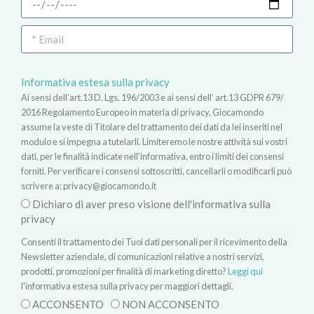
Informativa estesa sulla privacy
Ai sensi dell’art.13 D. Lgs. 196/2003 e ai sensi dell’ art.13 GDPR 679/
2016 Regolamento Europeo in materia di privacy, Giocamondo
assume la veste di Titolare del trattamento dei dati da lei inseriti nel
modulo e si impegna a tutelarli. Limiteremo le nostre attività sui vostri
dati, per le finalità indicate nell’informativa, entro i limiti dei consensi
forniti. Per verificare i consensi sottoscritti, cancellarli o modificarli può
scrivere a:
privacy@giocamondo.it
Dichiaro di aver preso visione dell'informativa sulla
privacy
Consenti il trattamento dei Tuoi dati personali per il ricevimento della
Newsletter aziendale, di comunicazioni relative a nostri servizi,
prodotti, promozioni per finalità di marketing diretto?
Leggi qui
l'informativa estesa sulla privacy per maggiori dettagli.
ACCONSENTO
NON ACCONSENTO