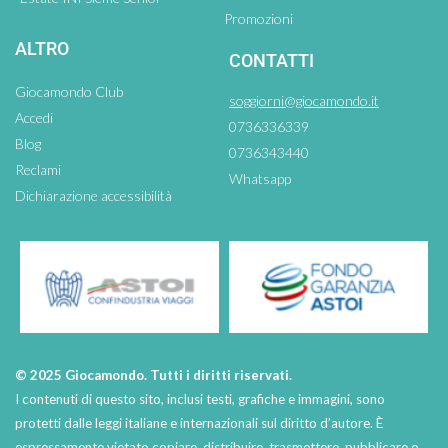
Promozioni
ALTRO
CONTATTI
Giocamondo Club
soggiorni@giocamondo.it
Accedi
0736336339
Blog
0736343440
Reclami
Whatsapp
Dichiarazione accessibilità
© 2025 Giocamondo. Tutti i diritti riservati.
I contenuti di questo sito, inclusi testi, grafiche e immagini, sono
protetti dalle leggi italiane e internazionali sul diritto d’autore. È
espressamente vietato copiare, distribuire, trasmettere, pubblicare o