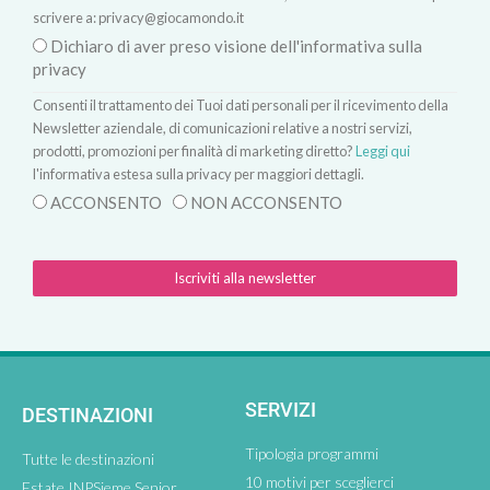
scrivere a:
privacy@giocamondo.it
Dichiaro di aver preso visione dell'informativa sulla
privacy
Consenti il trattamento dei Tuoi dati personali per il ricevimento della
Newsletter aziendale, di comunicazioni relative a nostri servizi,
prodotti, promozioni per finalità di marketing diretto?
Leggi qui
l'informativa estesa sulla privacy per maggiori dettagli.
ACCONSENTO
NON ACCONSENTO
Iscriviti alla newsletter
SERVIZI
DESTINAZIONI
Tipologia programmi
Tutte le destinazioni
10 motivi per sceglierci
Estate INPSieme Senior