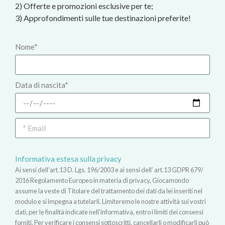
2) Offerte e promozioni esclusive per te;
3) Approfondimenti sulle tue destinazioni preferite!
Nome*
Data di nascita*
Informativa estesa sulla privacy
Ai sensi dell’art.13 D. Lgs. 196/2003 e ai sensi dell’ art.13 GDPR 679/
2016 Regolamento Europeo in materia di privacy, Giocamondo
assume la veste di Titolare del trattamento dei dati da lei inseriti nel
modulo e si impegna a tutelarli. Limiteremo le nostre attività sui vostri
dati, per le finalità indicate nell’informativa, entro i limiti dei consensi
forniti. Per verificare i consensi sottoscritti, cancellarli o modificarli può