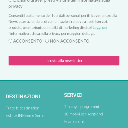
Dichiaro di aver preso visione dell'informativa sulla
privacy
Consenti il trattamento dei Tuoi dati personali per il ricevimento della
Newsletter aziendale, di comunicazioni relative a nostri servizi,
prodotti, promozioni per finalità di marketing diretto?
Leggi qui
l'informativa estesa sulla privacy per maggiori dettagli.
ACCONSENTO
NON ACCONSENTO
Iscriviti alla newsletter
SERVIZI
DESTINAZIONI
Tipologia programmi
Tutte le destinazioni
10 motivi per sceglierci
Estate INPSieme Senior
Promozioni