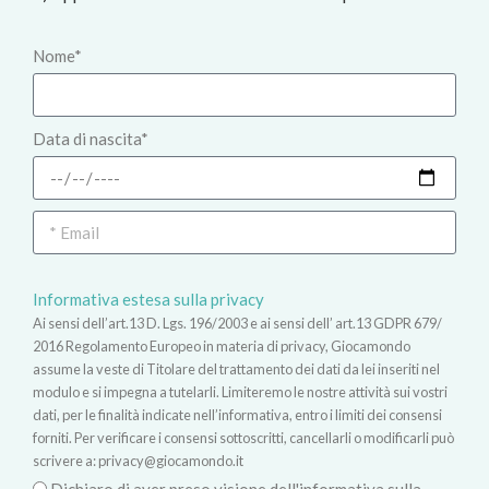
Nome*
Data di nascita*
Informativa estesa sulla privacy
Ai sensi dell’art.13 D. Lgs. 196/2003 e ai sensi dell’ art.13 GDPR 679/
2016 Regolamento Europeo in materia di privacy, Giocamondo
assume la veste di Titolare del trattamento dei dati da lei inseriti nel
modulo e si impegna a tutelarli. Limiteremo le nostre attività sui vostri
dati, per le finalità indicate nell’informativa, entro i limiti dei consensi
forniti. Per verificare i consensi sottoscritti, cancellarli o modificarli può
scrivere a:
privacy@giocamondo.it