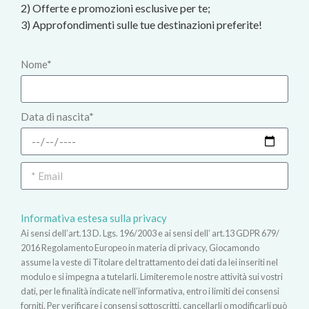
2) Offerte e promozioni esclusive per te;
3) Approfondimenti sulle tue destinazioni preferite!
Nome*
Data di nascita*
Informativa estesa sulla privacy
Ai sensi dell’art.13 D. Lgs. 196/2003 e ai sensi dell’ art.13 GDPR 679/
2016 Regolamento Europeo in materia di privacy, Giocamondo
assume la veste di Titolare del trattamento dei dati da lei inseriti nel
modulo e si impegna a tutelarli. Limiteremo le nostre attività sui vostri
dati, per le finalità indicate nell’informativa, entro i limiti dei consensi
forniti. Per verificare i consensi sottoscritti, cancellarli o modificarli può