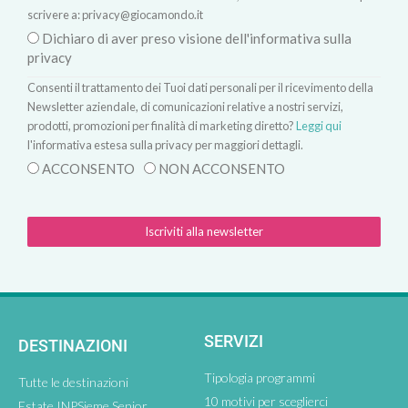
scrivere a:
privacy@giocamondo.it
Dichiaro di aver preso visione dell'informativa sulla
privacy
Consenti il trattamento dei Tuoi dati personali per il ricevimento della
Newsletter aziendale, di comunicazioni relative a nostri servizi,
prodotti, promozioni per finalità di marketing diretto?
Leggi qui
l'informativa estesa sulla privacy per maggiori dettagli.
ACCONSENTO
NON ACCONSENTO
Iscriviti alla newsletter
SERVIZI
DESTINAZIONI
Tipologia programmi
Tutte le destinazioni
10 motivi per sceglierci
Estate INPSieme Senior