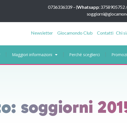
0736336339
–
(
Whatsapp
:
3758905752 
soggiorni@giocamond
Newsletter
Giocamondo Club
Contatti
Chi s
r
Maggiori informazioni
Perché sceglierci
Promozi
to: soggiorni 201