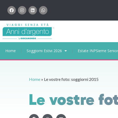
Home
Soggiorni Estivi 2026
Estate INPSieme Senio
Home
»
Le vostre foto: soggiorni 2015
Le vostre fo