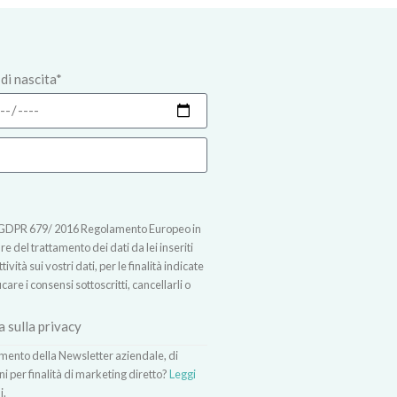
di nascita*
t.13 GDPR 679/ 2016 Regolamento Europeo in
 del trattamento dei dati da lei inseriti
vità sui vostri dati, per le finalità indicate
icare i consensi sottoscritti, cancellarli o
a sulla privacy
vimento della Newsletter aziendale, di
ni per finalità di marketing diretto?
Leggi
i.