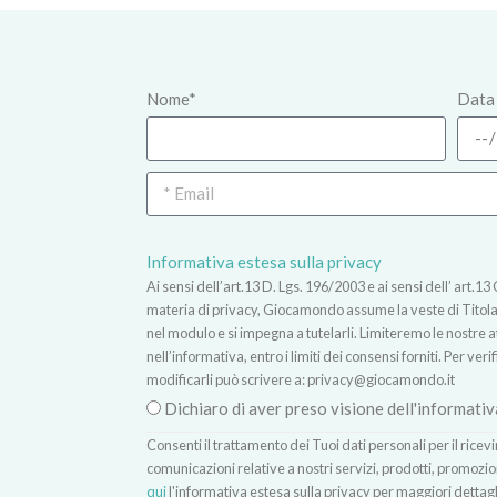
Nome*
Data 
Informativa estesa sulla privacy
Ai sensi dell’art.13 D. Lgs. 196/2003 e ai sensi dell’ ar
materia di privacy, Giocamondo assume la veste di Titolare
nel modulo e si impegna a tutelarli. Limiteremo le nostre atti
nell’informativa, entro i limiti dei consensi forniti. Per verif
modificarli può scrivere a:
privacy@giocamondo.it
Dichiaro di aver preso visione dell'informativ
Consenti il trattamento dei Tuoi dati personali per il rice
comunicazioni relative a nostri servizi, prodotti, promozio
qui
l'informativa estesa sulla privacy per maggiori dettagl