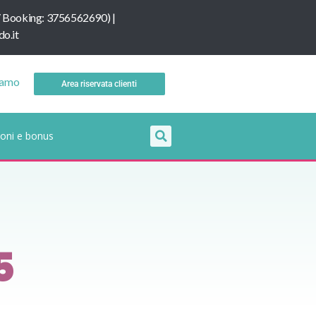
/
B
ooking: 3756562690
) |
o.it
iamo
Area riservata clienti
oni e bonus
5