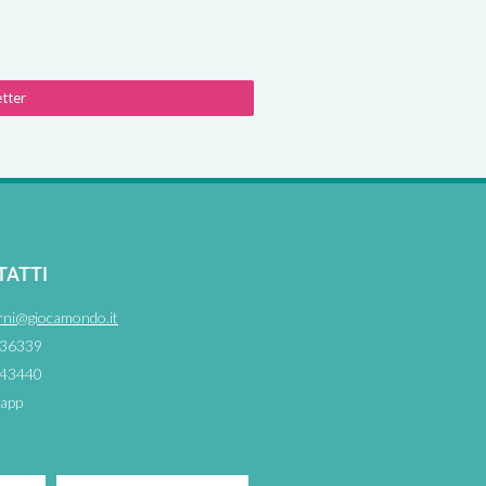
etter
TATTI
rni@giocamondo.it
36339
43440
app