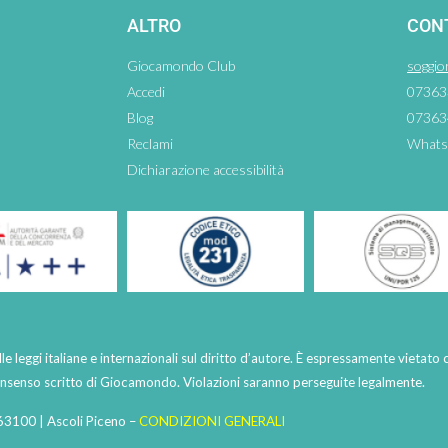
ALTRO
CON
Giocamondo Club
soggio
Accedi
07363
Blog
07363
Reclami
Whats
Dichiarazione accessibilità
lle leggi italiane e internazionali sul diritto d’autore. È espressamente vietato 
consenso scritto di Giocamondo. Violazioni saranno perseguite legalmente.
63100 | Ascoli Piceno –
CONDIZIONI GENERALI