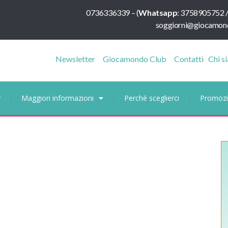
0736336339
–
(
Whatsapp
:
3758905752 
soggiorni@giocamond
Newsletter
Giocamondo Club
Contatti
Chi s
r
Maggiori informazioni
Perché sceglierci
Promozi