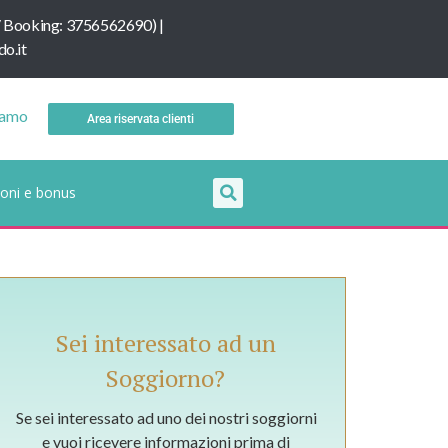
/
B
ooking: 3756562690
) |
o.it
iamo
Area riservata clienti
oni e bonus
Sei interessato ad un
Soggiorno?
Se sei interessato ad uno dei nostri soggiorni
e vuoi ricevere informazioni prima di