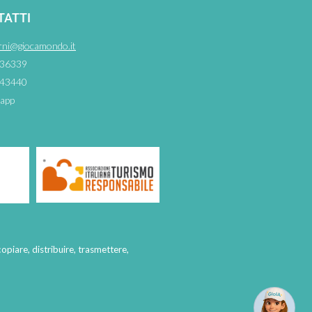
TATTI
rni@giocamondo.it
36339
43440
app
copiare, distribuire, trasmettere,