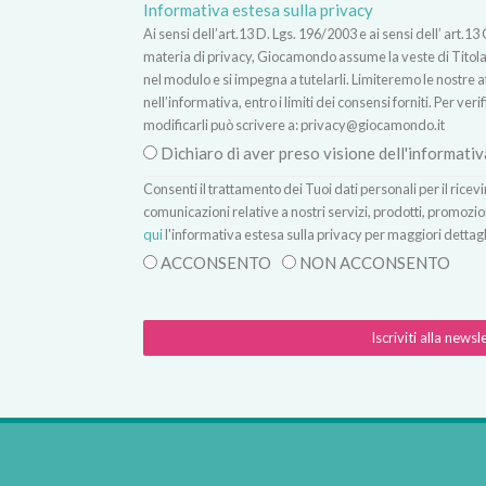
Informativa estesa sulla privacy
Ai sensi dell’art.13 D. Lgs. 196/2003 e ai sensi dell’ ar
materia di privacy, Giocamondo assume la veste di Titolare
nel modulo e si impegna a tutelarli. Limiteremo le nostre atti
nell’informativa, entro i limiti dei consensi forniti. Per verif
modificarli può scrivere a:
privacy@giocamondo.it
Dichiaro di aver preso visione dell'informativ
Consenti il trattamento dei Tuoi dati personali per il rice
comunicazioni relative a nostri servizi, prodotti, promozio
qui
l'informativa estesa sulla privacy per maggiori dettagl
ACCONSENTO
NON ACCONSENTO
Iscriviti alla newsl