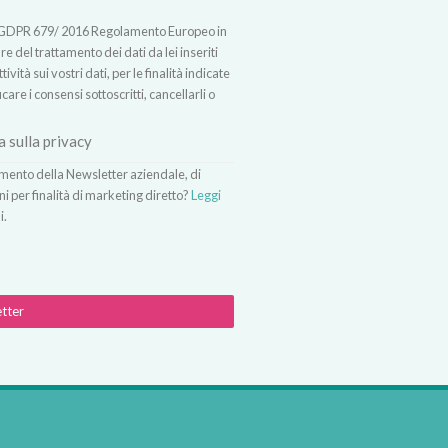
t.13 GDPR 679/ 2016 Regolamento Europeo in
 del trattamento dei dati da lei inseriti
vità sui vostri dati, per le finalità indicate
icare i consensi sottoscritti, cancellarli o
a sulla privacy
vimento della Newsletter aziendale, di
ni per finalità di marketing diretto?
Leggi
i.
etter