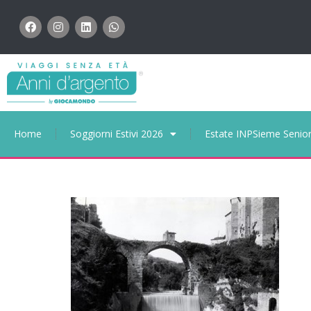
Home
Soggiorni Estivi 2026
Estate INPSieme Senio